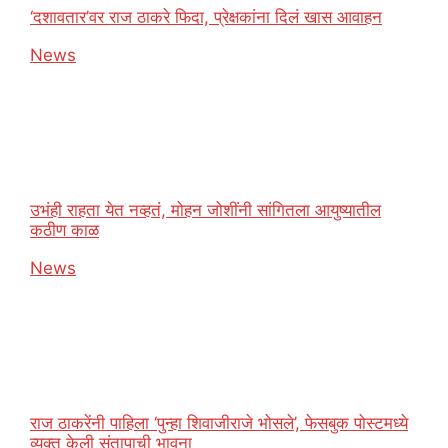
‘दशावतार’वर राज ठाकरे फिदा, प्रेक्षकांना दिलं खास आवाहन
In relation to
News
उभंही राहता येत नव्हतं, मोहन जोशींनी सांगितला आयुष्यातील
कठीण काळ
In relation to
News
राज ठाकरेंनी पाहिला ‘पुन्हा शिवाजीराजे भोसले’, फेसबुक पोस्टमध्ये
व्यक्त केली संतापाची भावना