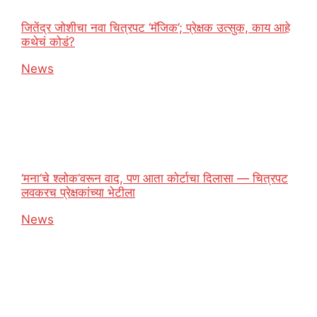
जितेंद्र जोशीचा नवा चित्रपट ‘मॅजिक’; प्रेक्षक उत्सुक, काय आहे
कथेचं कोडं?
In relation to
News
‘मना’चे श्लोक’वरून वाद, पण आता कोर्टाचा दिलासा — चित्रपट
लवकरच प्रेक्षकांच्या भेटीला
In relation to
News