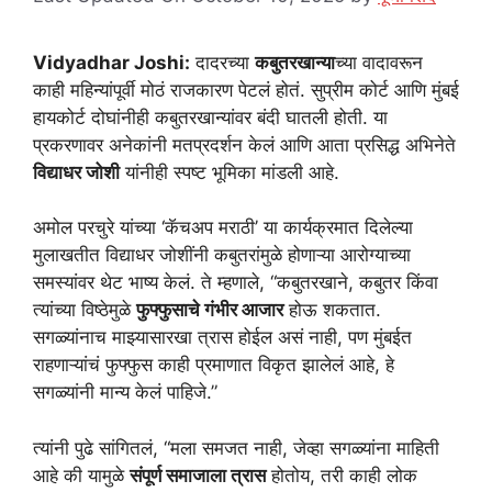
Vidyadhar Joshi:
दादरच्या
कबुतरखान्या
च्या वादावरून
काही महिन्यांपूर्वी मोठं राजकारण पेटलं होतं. सुप्रीम कोर्ट आणि मुंबई
हायकोर्ट दोघांनीही कबुतरखान्यांवर बंदी घातली होती. या
प्रकरणावर अनेकांनी मतप्रदर्शन केलं आणि आता प्रसिद्ध अभिनेते
विद्याधर जोशी
यांनीही स्पष्ट भूमिका मांडली आहे.
अमोल परचुरे यांच्या ‘कॅचअप मराठी’ या कार्यक्रमात दिलेल्या
मुलाखतीत विद्याधर जोशींनी कबुतरांमुळे होणाऱ्या आरोग्याच्या
समस्यांवर थेट भाष्य केलं. ते म्हणाले, “कबुतरखाने, कबुतर किंवा
त्यांच्या विष्ठेमुळे
फुफ्फुसाचे गंभीर आजार
होऊ शकतात.
सगळ्यांनाच माझ्यासारखा त्रास होईल असं नाही, पण मुंबईत
राहणाऱ्यांचं फुफ्फुस काही प्रमाणात विकृत झालेलं आहे, हे
सगळ्यांनी मान्य केलं पाहिजे.”
त्यांनी पुढे सांगितलं, “मला समजत नाही, जेव्हा सगळ्यांना माहिती
आहे की यामुळे
संपूर्ण समाजाला त्रास
होतोय, तरी काही लोक