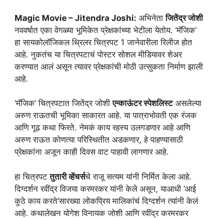
Magic Movie – Jitendra Joshi:
अभिनेता
जितेंद्र जोशी
नववर्षात एका वेगळ्या भूमिकेत प्रेक्षकांच्या भेटीला येतोय. ‘मॅजिक’
हा सायकोलॉजिकल थ्रिलर चित्रपट 1 जानेवारीला रिलीज होत
आहे. नुकतंच या चित्रपटाचं पोस्टर सोशल मीडियावर शेअर
करण्यात आलं असून त्यावर प्रेक्षकांची मोठी उत्सुकता निर्माण झाली
आहे.
‘मॅजिक’ चित्रपटात जितेंद्र जोशी
एन्काऊंटर स्पेशलिस्ट
असलेल्या
अरुण राऊतची भूमिका साकारत आहे. या पात्राभोवती एक रंजक
आणि गूढ कथा फिरते. नेमकं काय रहस्य उलगडणार आहे आणि
अरुण राऊत कोणत्या परिस्थितीत अडकणार, हे पाहण्यासाठी
प्रेक्षकांना अजून काही दिवस वाट पाहावी लागणार आहे.
हा चित्रपट
तुतारी व्हेंचर्स
चे राजू सत्यम यांनी निर्मित केला आहे.
दिग्दर्शन रवींद्र विजया करमरकर यांनी केले असून, याआधी ‘आई
कुठे काय करते’सारख्या लोकप्रिय मालिकांचं दिग्दर्शन त्यांनी केलं
आहे. कथालेखन योगेश विनायक जोशी आणि रवींद्र करमरकर