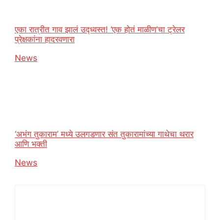
एका रात्रीत गाव झालं उद्ध्वस्त! ‘एक होतं माळीण’चा ट्रेलर
प्रेक्षकांना हादरवणारा
In relation to
News
‘अभंग तुकाराम’ मध्ये उलगडणार संत तुकारामांच्या गाथेचा थरार
आणि भक्ती
In relation to
News