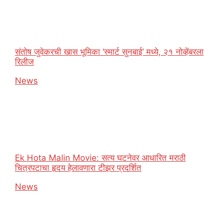
संतोष जुवेकरची खास भूमिका ‘स्मार्ट सुनबाई’ मध्ये, २१ नोव्हेंबरला
रिलीज
In relation to
News
Ek Hota Malin Movie: सत्य घटनेवर आधारित मराठी
चित्रपटाचा हृदय हेलावणारा टीझर प्रदर्शित
In relation to
News