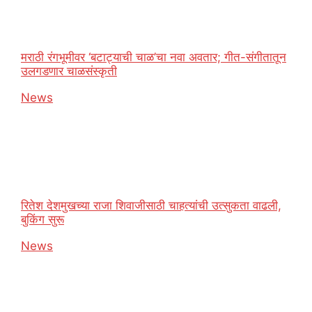
मराठी रंगभूमीवर ‘बटाट्याची चाळ’चा नवा अवतार; गीत-संगीतातून
उलगडणार चाळसंस्कृती
In relation to
News
रितेश देशमुखच्या राजा शिवाजीसाठी चाहत्यांची उत्सुकता वाढली,
बुकिंग सुरू
In relation to
News