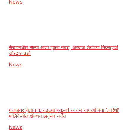
In relation to
News
सैराटमधील सल्या आता झाला नवरा; अरबाज शेखच्या निकाहाची
जोरदार चर्चा
In relation to
News
गनफायर होताच कानठळ्या बसल्या! स्वराज नागरगोजेचा ‘तारिणी’
मालिकेतील ॲक्शन अनुभव चर्चेत
In relation to
News