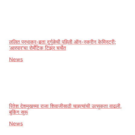
ललित प्रभाकर-हृता दुर्गुळेची पहिली ऑन-स्क्रीन केमिस्ट्री;
‘आरपार’चा रोमँटिक टिझर चर्चेत
In relation to
News
रितेश देशमुखच्या राजा शिवाजीसाठी चाहत्यांची उत्सुकता वाढली,
बुकिंग सुरू
In relation to
News