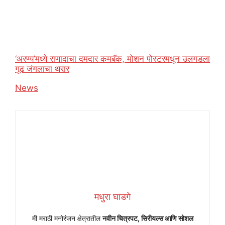
‘अरण्य’मध्ये राणादाचा दमदार कमबॅक, मोशन पोस्टरमधून उलगडला
गूढ जंगलाचा थरार
In relation to
News
मधुरा घाडगे
मी मराठी मनोरंजन क्षेत्रातील
नवीन चित्रपट, सिरीयल्स आणि सोशल