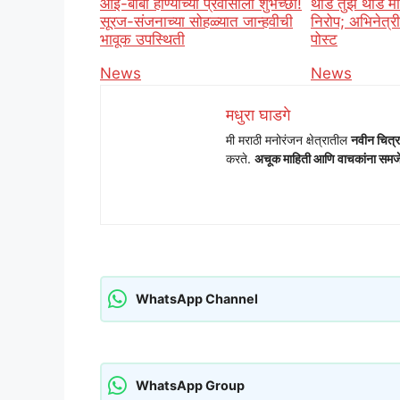
आई-बाबा होण्याच्या प्रवासाला शुभेच्छा!
थोडं तुझं थोडं 
सूरज-संजनाच्या सोहळ्यात जान्हवीची
निरोप; अभिनेत्री
भावूक उपस्थिती
पोस्ट
In relation to
News
In relation t
News
मधुरा घाडगे
मी मराठी मनोरंजन क्षेत्रातील
नवीन चित्र
करते.
अचूक माहिती आणि वाचकांना समजेल
WhatsApp Channel
WhatsApp Group