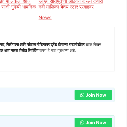
माझं’ मालिकेला आज
‘आम्ही सातपुते’ची आठवण करून देणारी
 साक्षी गुंडेची भावनिक
नवी मालिका येतेय स्टार प्रवाहवर
In relation to
News
o
पट, सिरीयल्स आणि सोशल मीडियावर ट्रेंड होणाऱ्या घडामोडींवर
खास लेखन
 अशा सरळ शैलीत रिपोर्टिंग
करणं हे माझं प्राधान्य आहे.
Join Now
Join Now