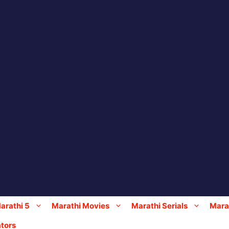
arathi 5
Marathi Movies
Marathi Serials
Marat
tors