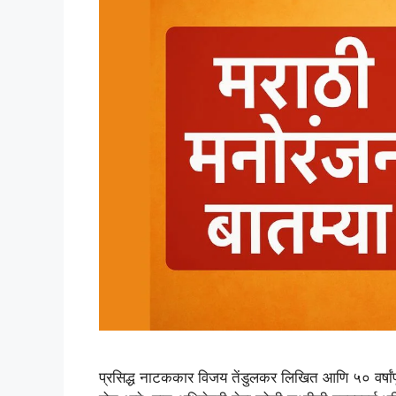
प्रसिद्ध नाटककार विजय तेंडुलकर लिखित आणि ५० वर्षांपूर्