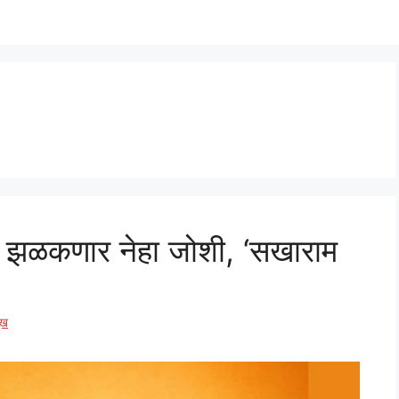
वर झळकणार नेहा जोशी, ‘सखाराम
ुख