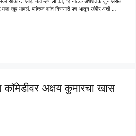
्ण भूमिका साकारत आहे. नेहा म्हणाली की, “हे नाटक अर्धशतक जुनं असलं
्र मला खूप भावलं. बाहेरून शांत दिसणारी पण आतून खंबीर अशी …
या कॉमेडीवर अक्षय कुमारचा खास