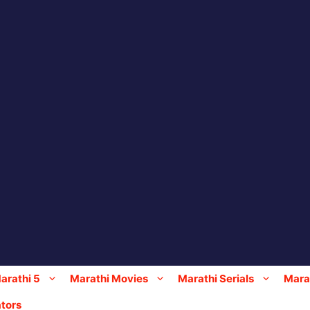
arathi 5
Marathi Movies
Marathi Serials
Marat
tors