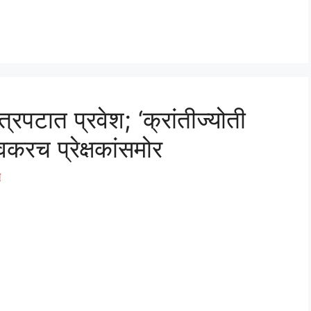
्रपटात प्रवेश; ‘क्रांतीज्योती
वकरच प्रेक्षकांसमोर
े