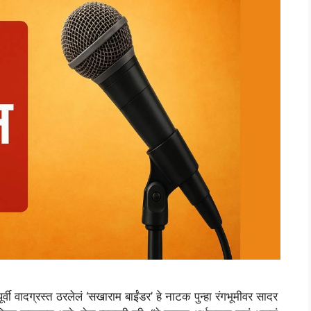
वी वादग्रस्त ठरलेलं ‘सखाराम बाईंडर’ हे नाटक पुन्हा रंगभूमीवर सादर