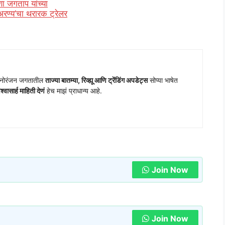
णा जगताप यांच्या
‘अरण्य’चा थरारक ट्रेलर
o
 मनोरंजन जगतातील
ताज्या बातम्या, रिव्ह्यू आणि ट्रेंडिंग अपडेट्स
सोप्या भाषेत
वासार्ह माहिती देणं
हेच माझं प्राधान्य आहे.
Join Now
Join Now