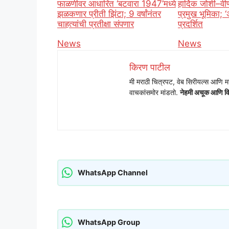
फाळणीवर आधारित ‘बटवारा 1947’मध्ये
हार्दिक जोशी–वी
झळकणार प्रीती झिंटा; 9 वर्षांनंतर
प्रमुख भूमिका; 
चाहत्यांची प्रतीक्षा संपणार
प्रदर्शित
In relation to
News
In relation t
News
किरण पाटील
मी मराठी चित्रपट, वेब सिरीयल्स आणि
वाचकांसमोर मांडतो.
नेहमी अचूक आणि विश्
WhatsApp Channel
WhatsApp Group