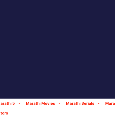
arathi 5
Marathi Movies
Marathi Serials
Marat
tors