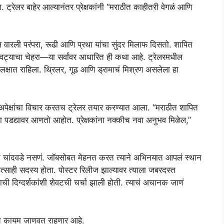
. ट्रेलर बाहेर आल्यानंतर प्रेक्षकांनी “मराठीत काहीतरी वेगळं आणि
ारली परंपरा, रूढी आणि प्रथा यांचा सुंदर मिलाफ दिसतो. शापित
ुखवट्याचा चेहरा—या सर्वांवर आधारित ही कथा आहे. ट्रेलरमधील
ा लक्षात राहिला. थ्रिलर, गूढ आणि ड्रामाचं मिश्रण असलेला हा
या अपेक्षांचा विचार करतच ट्रेलर तयार करण्यात आला. “मराठीत शापित
या पडद्यावर आणतो आहोत. प्रेक्षकांना नक्कीच नवा अनुभव मिळेल,”
िन चांदवडे नसणं. जॉबसोबत मेहनत करत त्याने अभिनयात आपलं स्थान
त्साही सदस्य होता. पोस्टर रिलीज झाल्यावर त्याला जबरदस्त
ाची दिग्दर्शकांशी शेवटची चर्चा झाली होती. त्याचं अचानक जाणं
कीच कायम जाणवत राहणार आहे.