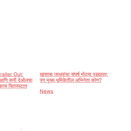
Trailer Out:
खाशाबा जाधवांचा संघर्ष मोठ्या पडद्यावर;
 आणि सनी देओलचा
पण मुख्य भूमिकेतील अभिनेता कोण?
काच चित्रपटात
In relation to
News
o