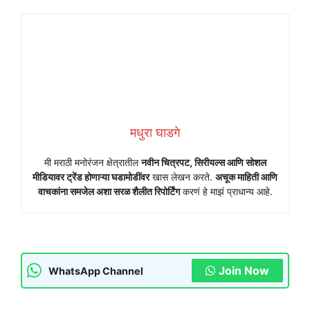
मधुरा घाडगे
मी मराठी मनोरंजन क्षेत्रातील
नवीन चित्रपट, सिरीयल्स आणि सोशल
मीडियावर ट्रेंड होणाऱ्या घडामोडींवर
खास लेखन करते.
अचूक माहिती आणि
वाचकांना समजेल अशा सरळ शैलीत रिपोर्टिंग
करणं हे माझं प्राधान्य आहे.
Join Now
WhatsApp Channel