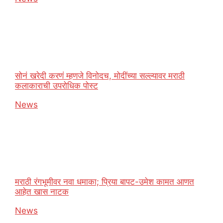
सोनं खरेदी करणं म्हणजे विनोदच, मोदींच्या सल्ल्यावर मराठी
कलाकाराची उपरोधिक पोस्ट
In relation to
News
मराठी रंगभूमीवर नवा धमाका; प्रिया बापट-उमेश कामत आणत
आहेत खास नाटक
In relation to
News