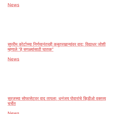
In relation to
News
सुप्रीम कोर्टाच्या निर्णयानंतरही कबुतरखान्यांवर वाद; विद्याधर जोशी
म्हणाले “हे सगळ्यांसाठी घातक”
In relation to
News
सूरजच्या सोफासेटवर वाद तापला; धनंजय पोवारांचे व्हिडीओ वक्तव्य
चर्चेत
In relation to
News