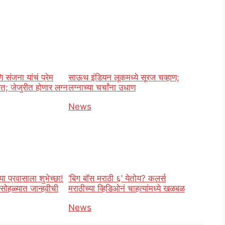
संजना यांचं प्रेम
साऊथ इंडियन लूकमध्ये सूरज चव्हाण;
त; जेजुरीत होणार लग्न
लग्नाच्या चर्चांना उधाण
o
In relation to
News
या प्रवासाला शुभेच्छा!
‘बिग बॉस मराठी ६’ येतोय? कलर्स
सोहळ्यात जान्हवीची
मराठीच्या व्हिडिओनं चाहत्यांमध्ये खळबळ
In relation to
News
o