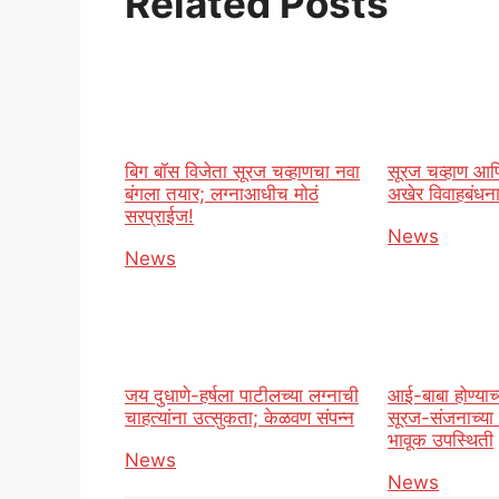
Related Posts
बिग बॉस विजेता सूरज चव्हाणचा नवा
सूरज चव्हाण आणि 
बंगला तयार; लग्नाआधीच मोठं
अखेर विवाहबंधना
सरप्राईज!
In relation t
News
In relation to
News
जय दुधाणे-हर्षला पाटीलच्या लग्नाची
आई-बाबा होण्याच्
चाहत्यांना उत्सुकता; केळवण संपन्न
सूरज-संजनाच्या 
भावूक उपस्थिती
In relation to
News
In relation t
News