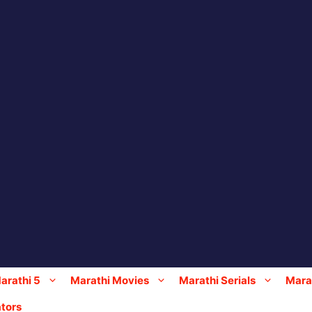
arathi 5
Marathi Movies
Marathi Serials
Marat
tors