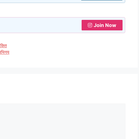
Join Now
 चकित
 अभिनय