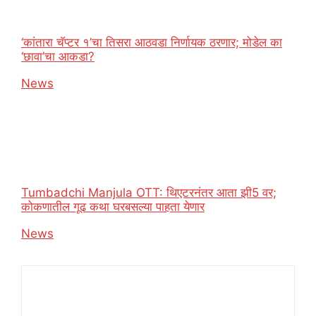
‘कांतारा चॅप्टर १’चा तिसरा आठवडा निर्णायक ठरणार; मोडेल का
‘छावा’चा आकडा?
In relation to
News
Tumbadchi Manjula OTT: थिएटरनंतर आता झी5 वर;
कोकणातील गूढ कथा घरबसल्या पाहता येणार
In relation to
News