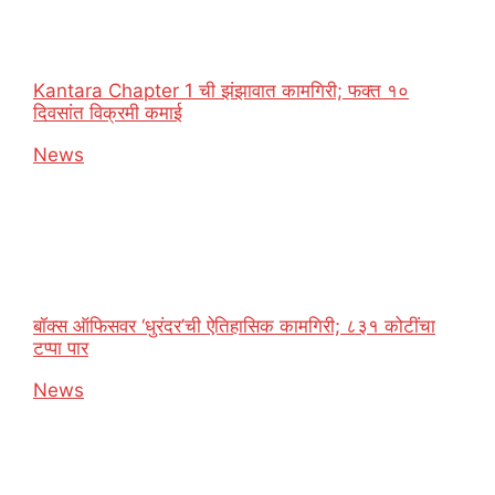
Kantara Chapter 1 ची झंझावात कामगिरी; फक्त १०
दिवसांत विक्रमी कमाई
In relation to
News
बॉक्स ऑफिसवर ‘धुरंदर’ची ऐतिहासिक कामगिरी; ८३१ कोटींचा
टप्पा पार
In relation to
News