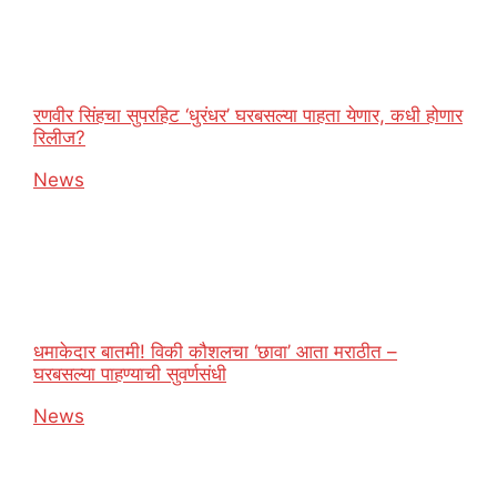
रणवीर सिंहचा सुपरहिट ‘धुरंधर’ घरबसल्या पाहता येणार, कधी होणार
रिलीज?
In relation to
News
धमाकेदार बातमी! विकी कौशलचा ‘छावा’ आता मराठीत –
घरबसल्या पाहण्याची सुवर्णसंधी
In relation to
News