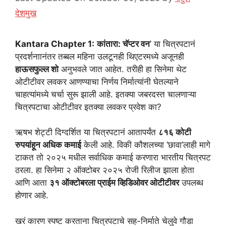
देशमुख
Kantara Chapter 1:
कांतारा: चॅप्टर वन
’ या चित्रपटानं
प्रदर्शनाानंतर तब्बल महिना उलटूनही थिएटरमध्ये अजूनही
हाऊसफुल्ल शो
अनुभवले जात आहेत. तरीही हा सिनेमा थेट
ओटीटीवर लवकर आणण्याचा निर्णय निर्मात्यांनी घेतल्याने
चाहत्यांमध्ये चर्चा सुरू झाली आहे. इतक्या जबरदस्त चालणाऱ्या
चित्रपटाचा ओटीटीवर इतक्या लवकर प्रवेश का?
ऋषभ शेट्टी दिग्दर्शित या चित्रपटानं आतापर्यंत
८१६ कोटी
रुपयांहून अधिक कमाई
केली आहे. विकी कौशलच्या ‘छावा’लाही मागे
टाकत तो २०२५ मधील सर्वाधिक कमाई करणारा भारतीय चित्रपट
ठरला. हा सिनेमा २ ऑक्टोबर २०२५ रोजी रिलीज झाला होता
आणि आता
३१ ऑक्टोबरला प्राईम व्हिडिओवर ओटीटीवर
उपलब्ध
होणार आहे.
खरं कारण स्पष्ट करताना चित्रपटाचे सह-निर्माते चेलुवे गौडा