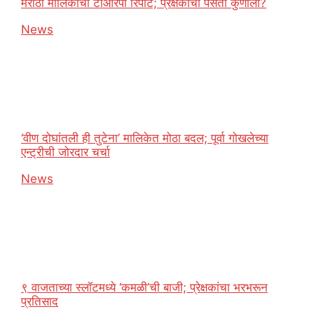
मराठी मालिकांचा टीआरपी रिपोर्ट; प्रेक्षकांची पसंती कुणाला?
In relation to
News
‘वीण दोघांतली ही तुटेना’ मालिकेत मोठा बदल; पूर्वा गोखलेच्या
एन्ट्रीची जोरदार चर्चा
In relation to
News
९ वाजताच्या स्लॉटमध्ये ‘कमळी’ची बाजी; प्रेक्षकांचा भरभरून
प्रतिसाद