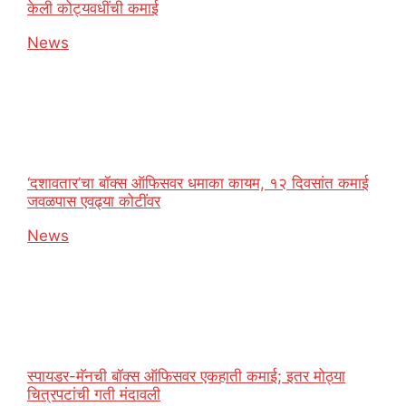
केली कोट्यवधींची कमाई
In relation to
News
‘दशावतार’चा बॉक्स ऑफिसवर धमाका कायम, १२ दिवसांत कमाई
जवळपास एवढ्या कोटींवर
In relation to
News
स्पायडर-मॅनची बॉक्स ऑफिसवर एकहाती कमाई; इतर मोठ्या
चित्रपटांची गती मंदावली