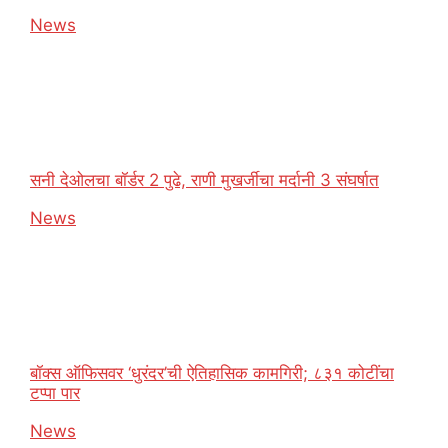
In relation to
News
सनी देओलचा बॉर्डर 2 पुढे, राणी मुखर्जीचा मर्दानी 3 संघर्षात
In relation to
News
बॉक्स ऑफिसवर ‘धुरंदर’ची ऐतिहासिक कामगिरी; ८३१ कोटींचा
टप्पा पार
In relation to
News