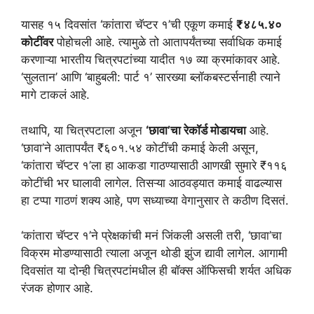
यासह १५ दिवसांत ‘कांतारा चॅप्टर १’ची एकूण कमाई
₹४८५.४०
कोटींवर
पोहोचली आहे. त्यामुळे तो आतापर्यंतच्या सर्वाधिक कमाई
करणाऱ्या भारतीय चित्रपटांच्या यादीत १७ व्या क्रमांकावर आहे.
‘सुलतान’ आणि ‘बाहुबली: पार्ट १’ सारख्या ब्लॉकबस्टर्सनाही त्याने
मागे टाकलं आहे.
तथापि, या चित्रपटाला अजून
‘छावा’चा रेकॉर्ड मोडायचा
आहे.
‘छावा’ने आतापर्यंत ₹६०१.५४ कोटींची कमाई केली असून,
‘कांतारा चॅप्टर १’ला हा आकडा गाठण्यासाठी आणखी सुमारे ₹११६
कोटींची भर घालावी लागेल. तिसऱ्या आठवड्यात कमाई वाढल्यास
हा टप्पा गाठणं शक्य आहे, पण सध्याच्या वेगानुसार ते कठीण दिसतं.
‘कांतारा चॅप्टर १’ने प्रेक्षकांची मनं जिंकली असली तरी, ‘छावा’चा
विक्रम मोडण्यासाठी त्याला अजून थोडी झुंज द्यावी लागेल. आगामी
दिवसांत या दोन्ही चित्रपटांमधील ही बॉक्स ऑफिसची शर्यत अधिक
रंजक होणार आहे.