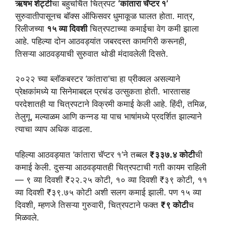
ऋषभ शेट्टी
चा बहुचर्चित चित्रपट
‘कांतारा चॅप्टर १’
सुरुवातीपासूनच बॉक्स ऑफिसवर धुमाकूळ घालत होता. मात्र,
रिलीजच्या
१५ व्या दिवशी
चित्रपटाच्या कमाईचा वेग कमी झाला
आहे. पहिल्या दोन आठवड्यांत जबरदस्त कामगिरी करूनही,
तिसऱ्या आठवड्याची सुरुवात थोडी मंदावलेली दिसते.
२०२२ च्या ब्लॉकबस्टर ‘कांतारा’चा हा प्रीक्वल असल्याने
प्रेक्षकांमध्ये या सिनेमाबद्दल प्रचंड उत्सुकता होती. भारतासह
परदेशातही या चित्रपटाने विक्रमी कमाई केली आहे. हिंदी, तमिळ,
तेलुगू, मल्याळम आणि कन्नड या पाच भाषांमध्ये प्रदर्शित झाल्याने
त्याचा व्याप अधिक वाढला.
पहिल्या आठवड्यात ‘कांतारा चॅप्टर १’ने तब्बल
₹३३७.४ कोटी
ची
कमाई केली. दुसऱ्या आठवड्यातही चित्रपटाची गती कायम राहिली
— ९ व्या दिवशी ₹२२.२५ कोटी, १० व्या दिवशी ₹३९ कोटी, ११
व्या दिवशी ₹३९.७५ कोटी अशी सलग कमाई झाली. पण १५ व्या
दिवशी, म्हणजे तिसऱ्या गुरुवारी, चित्रपटाने फक्त
₹९ कोटी
च
मिळवले.