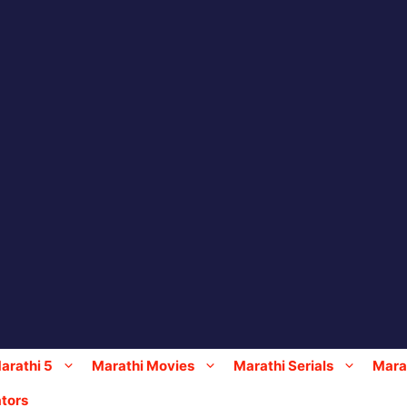
arathi 5
Marathi Movies
Marathi Serials
Marat
tors