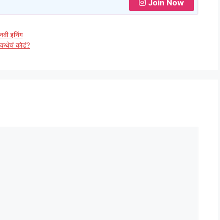
Join Now
नवी इनिंग
 कथेचं कोडं?