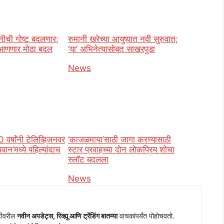
ांनीची गोष्ट बदलणार;
रुमानी खरेच्या आयुष्यात नवी सुरुवात;
 आणणार मोठा बदल
‘या’ अभिनेत्यासोबत साखरपुडा
o
In relation to
News
वर्षांनी टेलिव्हिजनवर
‘काजळमाया’साठी जागा करण्यासाठी
ान’मध्ये पहिल्यांदाच
स्टार प्रवाहच्या दोन लोकप्रिय शोचा
स्लॉट बदलला
o
In relation to
News
ीटीवरील
नवीन अपडेट्स, रिव्ह्यू आणि ट्रेंडिंग बातम्या
वाचकांपर्यंत पोहोचवतो.