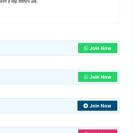
रणं हे माझं वैशिष्ट्य आहे.
Join Now
Join Now
Join Now