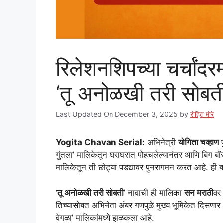
रिलेशनशिपच्या चर्चांदर
‘तू अनोळखी तरी सोब
Last Updated On December 3, 2025
by
रोहित मोरे
Yogita Chavan Serial:
अभिनेत्री
योगिता चव्हाण
प
गुंतला’ मालिकेतून घराघरात पोहचलेल्यानंतर आणि बिग ब
मालिकेतून ती छोट्या पडद्यावर पुनरागमन करत आहे. ही ब
‘
तू अनोळखी तरी सोबती
’ नावाची ही मालिका
सन मराठी
वर 
तिच्यासोबत अभिनेता अंबर गणपुळे मुख्य भूमिकेत दिसणार अस
वेगळा’ मालिकांमध्ये झळकला आहे.