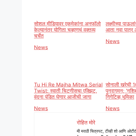
सोशल मीडियावर एकमेकांना अनफॉलो
लक्ष्मीच्या पाऊल
केल्यानंतर योगिता चव्हाणचं वक्तव्य
आता नवा पात्र
चर्चेत
In relation t
News
In relation to
News
Tu Hi Re Majha Mitwa Serial
सोनाली खरेची 10 
Twist: स्वाती चिटणीसचा एक्झिट,
पुनरागमन; ‘नशिबव
वंदना पंडित घेणार आजीची जागा
निगेटिव्ह भूमिका
In relation to
News
In relation t
News
रोहित मोरे
मी मराठी चित्रपट, टीव्ही शो आणि ओट