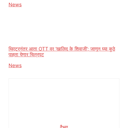
In relation to
News
थिएटरनंतर आता OTT वर ‘खालिद के शिवाजी’; जाणून घ्या कुठे
पाहता येणार चित्रपट
In relation to
News
वैभव