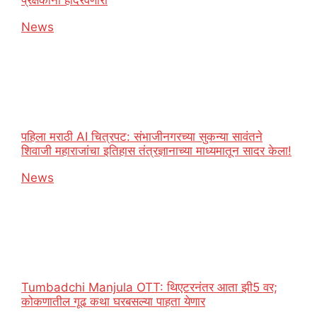
In relation to
News
पहिला मराठी AI चित्रपट: संभाजीनगरच्या सुकन्या सावंतने
शिवाजी महाराजांचा इतिहास तंत्रज्ञानाच्या माध्यमातून सादर केला!
In relation to
News
Tumbadchi Manjula OTT: थिएटरनंतर आता झी5 वर;
कोकणातील गूढ कथा घरबसल्या पाहता येणार