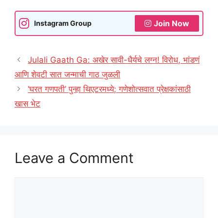
Join Now
Instagram Group
Julali Gaath Ga: अखेर सावी-धैर्यचे लग्न! विरोध, भांडणं
आणि शेवटी सात जन्माची गाठ जुळली
‘घरत गणपती’ पुन्हा थिएटरमध्ये; गणेशोत्सवात प्रेक्षकांसाठी
खास भेट
Leave a Comment
Comment