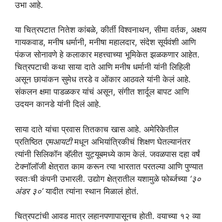
उभा आहे.
या चित्रपटात नितेश कांबळे, कीर्ती विश्वनाथन, सीमा वर्तक, अक्षय
गायकवाड, मनीष धर्मानी, मनीषा महालदार, संदेश सूर्यवंशी आणि
पंकज सोनावणे हे कलाकार महत्त्वाच्या भूमिकेत झळकणार आहेत.
चित्रपटाची कथा साया दाते आणि मनीष धर्मानी यांनी लिहिली
असून छायांकन सुमेध तरडे व ओंकार आठवले यांनी केलं आहे.
संकलन क्षमा पाडळकर यांचं असून, संगीत शार्दूल बापट आणि
उदयन कानडे यांनी दिलं आहे.
साया दाते यांचा प्रवास तितकाच खास आहे. अमेरिकेतील
प्रतिष्ठित
एमआयटी
मधून अभियांत्रिकीचं शिक्षण घेतल्यानंतर
त्यांनी सिलिकॉन व्हॅलीत युट्यूबमध्ये काम केलं. जवळपास दहा वर्षं
टेक्नॉलॉजी क्षेत्रात काम करून त्या भारतात परतल्या आणि पुण्यात
स्वतःची कंपनी उभारली. उद्योग क्षेत्रातील यशामुळे फोर्ब्जच्या
‘३०
अंडर ३०’
यादीत त्यांना स्थान मिळालं होतं.
चित्रपटांची आवड मात्र लहानपणापासूनच होती. वयाच्या १२ व्या