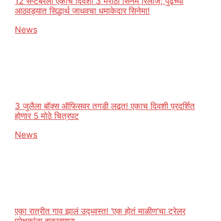
12 सप्टेंबरला एकाच दिवशी 3 मराठी सिनेमे रिलीज; पुढच्या
आठवड्यात सिद्धार्थ जाधवचा धमाकेदार सिनेमा!
In relation to
News
3 जुलैला बॉक्स ऑफिसवर तगडी लढत! एकाच दिवशी प्रदर्शित
होणार 5 मोठे चित्रपट
In relation to
News
एका रात्रीत गाव झालं उद्ध्वस्त! ‘एक होतं माळीण’चा ट्रेलर
प्रेक्षकांना हादरवणारा