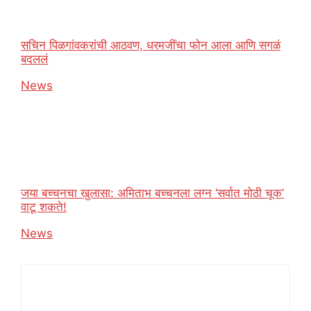
सचिन पिळगांवकरांची आठवण, धरमजींचा फोन आला आणि सगळं
बदललं
In relation to
News
जया बच्चनचा खुलासा: अमिताभ बच्चनला लग्न ‘सर्वात मोठी चूक’
वाटू शकते!
In relation to
News