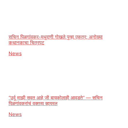
सचिन पिळगांवकर-मधुराणी गोखले पुन्हा एकत्र; अनोख्या
कथानकाचा चित्रपट
In relation to
News
“उर्दू माझी सवत आहे जी बायकोलाही आवडते” — सचिन
पिळगांवकरांचं वक्तव्य व्हायरल
In relation to
News