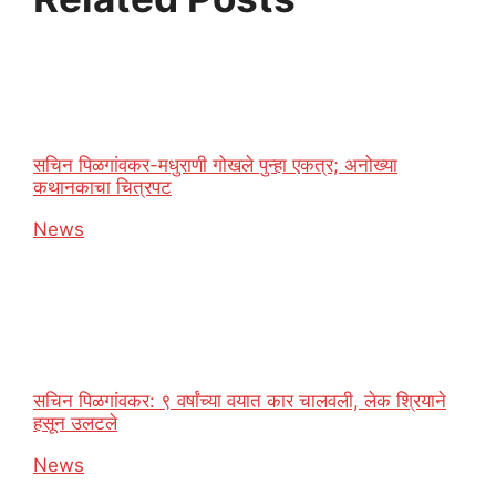
सचिन पिळगांवकर-मधुराणी गोखले पुन्हा एकत्र; अनोख्या
कथानकाचा चित्रपट
In relation to
News
सचिन पिळगांवकर: ९ वर्षांच्या वयात कार चालवली, लेक श्रियाने
हसून उलटले
In relation to
News