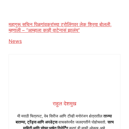
महागुरू सचिन पिळगांवकरांच्या ट्रोलिंगवर लेक श्रिया बोलली,
म्हणाली – “आम्हाला काही वाटेनासं झालंय”
In relation to
News
राहुल देशमुख
मी मराठी चित्रपट, वेब सिरीज आणि टीव्ही मनोरंजन क्षेत्रातील
ताज्या
बातम्या, ट्रेंड्स आणि अपडेट्स
वाचकांपर्यंत जलदगतीने पोहोचवतो.
सत्य
माहिती आणि सोप्या भाषेत रिपोर्टिंग
करणं ही माझी ओळख आहे.