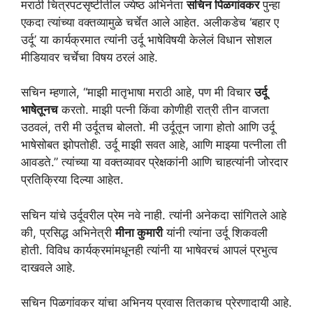
मराठी चित्रपटसृष्टीतील ज्येष्ठ अभिनेता
सचिन पिळगांवकर
पुन्हा
एकदा त्यांच्या वक्तव्यामुळे चर्चेत आले आहेत. अलीकडेच ‘बहार ए
उर्दू’ या कार्यक्रमात त्यांनी उर्दू भाषेविषयी केलेलं विधान सोशल
मीडियावर चर्चेचा विषय ठरलं आहे.
सचिन म्हणाले, “माझी मातृभाषा मराठी आहे, पण मी विचार
उर्दू
भाषेतूनच
करतो. माझी पत्नी किंवा कोणीही रात्री तीन वाजता
उठवलं, तरी मी उर्दूतच बोलतो. मी उर्दूतून जागा होतो आणि उर्दू
भाषेसोबत झोपतोही. उर्दू माझी सवत आहे, आणि माझ्या पत्नीला ती
आवडते.” त्यांच्या या वक्तव्यावर प्रेक्षकांनी आणि चाहत्यांनी जोरदार
प्रतिक्रिया दिल्या आहेत.
सचिन यांचे उर्दूवरील प्रेम नवे नाही. त्यांनी अनेकदा सांगितले आहे
की, प्रसिद्ध अभिनेत्री
मीना कुमारी
यांनी त्यांना उर्दू शिकवली
होती. विविध कार्यक्रमांमधूनही त्यांनी या भाषेवरचं आपलं प्रभुत्व
दाखवले आहे.
सचिन पिळगांवकर यांचा अभिनय प्रवास तितकाच प्रेरणादायी आहे.