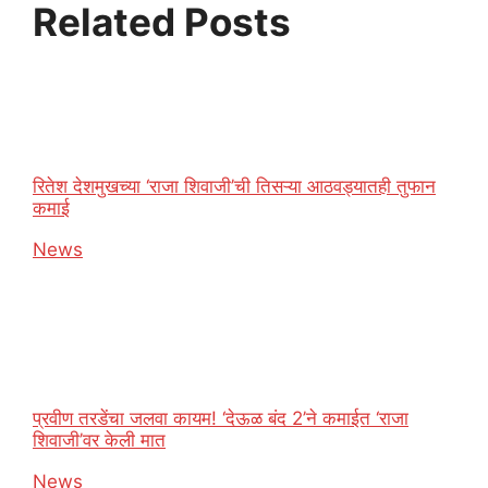
Related Posts
रितेश देशमुखच्या ‘राजा शिवाजी’ची तिसऱ्या आठवड्यातही तुफान
कमाई
In relation to
News
प्रवीण तरडेंचा जलवा कायम! ‘देऊळ बंद 2’ने कमाईत ‘राजा
शिवाजी’वर केली मात
In relation to
News