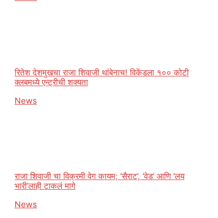
रितेश देशमुखचा राजा शिवाजी थांबेनाच! विकेंडला १०० कोटी
क्लबमध्ये एन्ट्रीची शक्यता
In relation to
News
राजा शिवाजी चा विक्रमी वेग कायम; ‘सैराट’, ‘वेड’ आणि ‘लय
भारी’लाही टाकलं मागे
In relation to
News