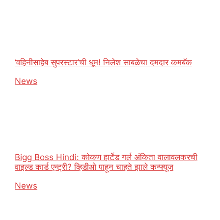
‘वहिनीसाहेब सुपरस्टार’ची धूम! निलेश साबळेचा दमदार कमबॅक
In relation to
News
Bigg Boss Hindi: कोकण हार्टेड गर्ल अंकिता वालावलकरची
वाइल्ड कार्ड एन्ट्री? व्हिडीओ पाहून चाहते झाले कन्फ्यूज
In relation to
News