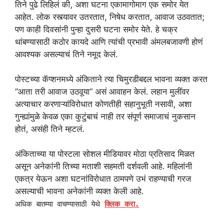
तिने पुढे लिहिलं की, अशा घटना एकामागोमाग एक समोर येत
आहेत. लोक रस्त्यावर उतरतात, निषेध करतात, आवाज उठवतात;
पण काही दिवसांनी पुन्हा दुसरी घटना समोर येते. हे चक्र
थांबण्यासाठी कठोर कायदे आणि त्यांची प्रभावी अंमलबजावणी होणं
आवश्यक असल्याचं तिने नमूद केलं.
पोस्टच्या कॅप्शनमध्ये अंकिताने त्या चिमुरडीबद्दल भावना व्यक्त करत
“आता तरी आवाज उठवूया” असं आवाहन केलं. लहान मुलींवर
अत्याचार करणाऱ्यांविरोधात कोणतीही सहानुभूती नसावी, अशा
गुन्ह्यांमुळे केवळ एका कुटुंबाचं नाही तर संपूर्ण समाजाचं नुकसान
होतं, असंही तिने म्हटलं.
अंकिताच्या या पोस्टला सोशल मीडियावर मोठा प्रतिसाद मिळत
असून अनेकांनी तिच्या मताशी सहमती दर्शवली आहे. महिलांनी
एकत्र येऊन अशा घटनांविरोधात ठामपणे उभं राहण्याची गरज
असल्याची भावना अनेकांनी व्यक्त केली आहे.
अधिक बातम्या वाचण्यासाठी येथे
क्लिक करा.