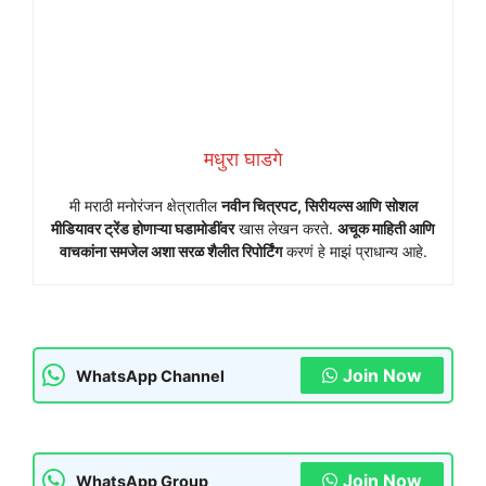
मधुरा घाडगे
मी मराठी मनोरंजन क्षेत्रातील
नवीन चित्रपट, सिरीयल्स आणि सोशल
मीडियावर ट्रेंड होणाऱ्या घडामोडींवर
खास लेखन करते.
अचूक माहिती आणि
वाचकांना समजेल अशा सरळ शैलीत रिपोर्टिंग
करणं हे माझं प्राधान्य आहे.
Join Now
WhatsApp Channel
Join Now
WhatsApp Group