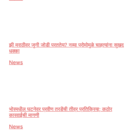
झी मराठीवर जुनी जोडी परततेय? नव्या प्रोमोमुळे चाहत्यांना सुखद
धक्का
In relation to
News
भोरमधील घटनेवर प्रवीण तरडेंची तीव्र प्रतिक्रिया; कठोर
कारवाईची मागणी
In relation to
News