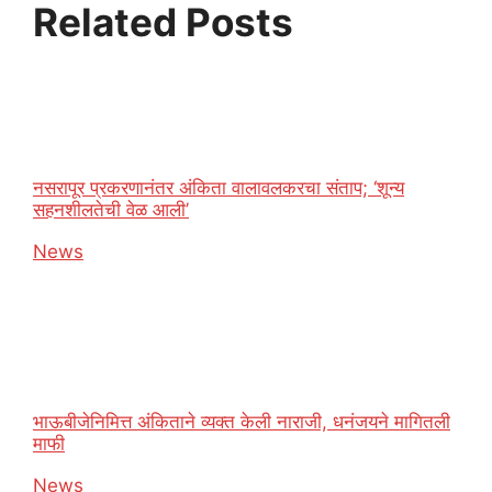
Related Posts
नसरापूर प्रकरणानंतर अंकिता वालावलकरचा संताप; ‘शून्य
सहनशीलतेची वेळ आली’
In relation to
News
भाऊबीजेनिमित्त अंकिताने व्यक्त केली नाराजी, धनंजयने मागितली
माफी
In relation to
News