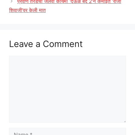
प्रवीण तरडेंचा जलवा कायम! ‘देऊळ बंद 2’ने कमाईत ‘राजा
शिवाजी’वर केली मात
Leave a Comment
Comment
Name