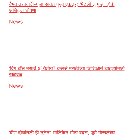
वैभव तत्त्ववादी-पूजा सावंत पुन्हा एकत्र; ‘भेटली तू पुन्हा २’ची
अधिकृत घोषणा
In relation to
News
‘बिग बॉस मराठी ६’ येतोय? कलर्स मराठीच्या व्हिडिओनं चाहत्यांमध्ये
खळबळ
In relation to
News
‘वीण दोघांतली ही तुटेना’ मालिकेत मोठा बदल; पूर्वा गोखलेच्या