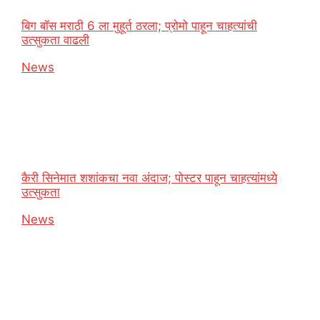
बिग बॉस मराठी 6 ला मुहूर्त ठरला; प्रोमो पाहून चाहत्यांची
उत्सुकता वाढली
In relation to
News
कैरी सिनेमात शशांकचा नवा अंदाज; पोस्टर पाहून चाहत्यांमध्ये
उत्सुकता
In relation to
News