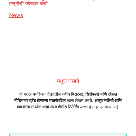
एन्ट्रीची जोरदार चर्चा
In relation to
News
मधुरा घाडगे
मी मराठी मनोरंजन क्षेत्रातील
नवीन चित्रपट, सिरीयल्स आणि सोशल
मीडियावर ट्रेंड होणाऱ्या घडामोडींवर
खास लेखन करते.
अचूक माहिती आणि
वाचकांना समजेल अशा सरळ शैलीत रिपोर्टिंग
करणं हे माझं प्राधान्य आहे.