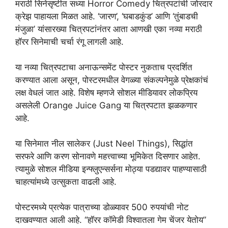
मराठी सिनेसृष्टीत सध्या Horror Comedy चित्रपटांची जोरदार
क्रेझ पाहायला मिळत आहे. ‘जारण’, ‘घबाडकुंड’ आणि ‘तुंबाडची
मंजुळा’ यांसारख्या चित्रपटांनंतर आता आणखी एका नव्या मराठी
हॉरर सिनेमाची चर्चा रंगू लागली आहे.
या नव्या चित्रपटाचा अनाऊन्समेंट पोस्टर नुकताच प्रदर्शित
करण्यात आला असून, पोस्टरमधील वेगळ्या संकल्पनेमुळे प्रेक्षकांचं
लक्ष वेधलं जात आहे. विशेष म्हणजे सोशल मीडियावर लोकप्रिय
असलेली Orange Juice Gang या चित्रपटात झळकणार
आहे.
या सिनेमात नील सालेकर (Just Neel Things), सिद्धांत
सरफरे आणि करण सोनावणे महत्त्वाच्या भूमिकेत दिसणार आहेत.
त्यामुळे सोशल मीडिया इन्फ्लुएन्सर्सना मोठ्या पडद्यावर पाहण्यासाठी
चाहत्यांमध्ये उत्सुकता वाढली आहे.
पोस्टरमध्ये प्रत्येक पात्राच्या डोळ्यावर 500 रुपयांची नोट
दाखवण्यात आली आहे. “हॉरर कॉमेडी विश्वातला गेम चेंजर येतोय”