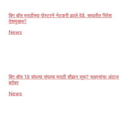
बिग बॉस मराठीच्या पोस्टरने नेटकरी झाले वेडे, सावलीत रितेश
देशमुखच?
In relation to
News
बिग बॉस 19 संपल्या संपल्या मराठी सीझन सुरू? चाहत्यांचा अंदाज
बरोबर
In relation to
News