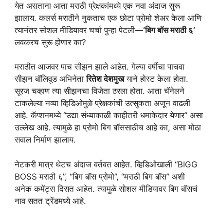
येत असताना आता मराठी प्रेक्षकांमध्ये एक नवा अंदाज सुरू
झालाय. कलर्स मराठीने नुकताच एक छोटा प्रोमो शेअर केला आणि
त्यानंतर सोशल मीडियावर चर्चा पुन्हा पेटली—
‘बिग बॉस मराठी ६’
लवकरच सुरू होणार का?
मराठीत आजवर पाच सीझन झाले आहेत. गेल्या वर्षीचा पाचवा
सीझन बॉलिवूड अभिनेता
रितेश देशमुख
याने होस्ट केला होता.
सूरज चव्हाण त्या सीझनचा विजेता ठरला होता. आता चॅनेलने
टाकलेल्या नव्या व्हिडिओमुळे प्रेक्षकांची उत्सुकता अजून वाढली
आहे. कॅप्शनमध्ये “उद्या संध्याकाळी काहीतरी धमाकेदार येणार” असा
उल्लेख आहे. त्यामुळे हा प्रोमो बिग बॉससाठीच आहे का, असा मोठा
सवाल निर्माण झालाय.
नेटकरी मात्र थेटच अंदाज वर्तवत आहेत. व्हिडिओखाली “BIGG
BOSS मराठी ६”, “बिग बॉस प्रोमो”, “मराठी बिग बॉस” अशी
अनेक कमेंट्स दिसत आहेत. त्यामुळे सोशल मीडियावर बिग बॉसचं
नाव सतत ट्रेंडमध्ये आहे.