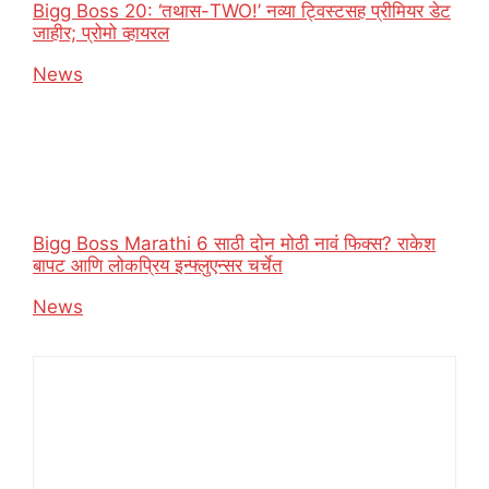
Bigg Boss 20: ‘तथास-TWO!’ नव्या ट्विस्टसह प्रीमियर डेट
जाहीर; प्रोमो व्हायरल
In relation to
News
Bigg Boss Marathi 6 साठी दोन मोठी नावं फिक्स? राकेश
बापट आणि लोकप्रिय इन्फ्लुएन्सर चर्चेत
In relation to
News