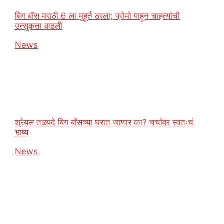
बिग बॉस मराठी 6 ला मुहूर्त ठरला; प्रोमो पाहून चाहत्यांची
उत्सुकता वाढली
In relation to
News
श्रेयस तळपदे बिग बॉसच्या घरात जाणार का? चर्चांवर स्वतःचं
भाष्य
In relation to
News