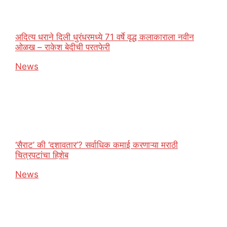
अदित्य धराने दिली धुरंधरमध्ये 71 वर्षे वृद्ध कलाकाराला नवीन
ओळख – राकेश बेदीची परतफेरी
In relation to
News
‘सैराट’ की ‘दशावतार’? सर्वाधिक कमाई करणाऱ्या मराठी
चित्रपटांचा हिशेब
In relation to
News