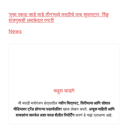
‘पुन्हा एकदा साडे माडे तीन’मध्ये मराठीचे पाच सुपरस्टार, रिंकू
राजगुरूची धमाकेदार एन्ट्री
In relation to
News
मधुरा घाडगे
मी मराठी मनोरंजन क्षेत्रातील
नवीन चित्रपट, सिरीयल्स आणि सोशल
मीडियावर ट्रेंड होणाऱ्या घडामोडींवर
खास लेखन करते.
अचूक माहिती आणि
वाचकांना समजेल अशा सरळ शैलीत रिपोर्टिंग
करणं हे माझं प्राधान्य आहे.