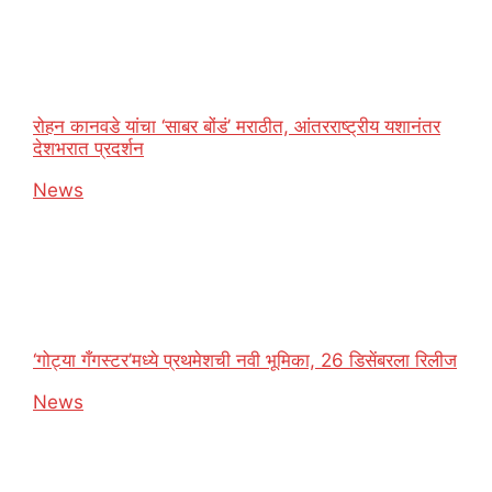
रोहन कानवडे यांचा ‘साबर बोंडं’ मराठीत, आंतरराष्ट्रीय यशानंतर
देशभरात प्रदर्शन
In relation to
News
‘गोट्या गँगस्टर’मध्ये प्रथमेशची नवी भूमिका, 26 डिसेंबरला रिलीज
In relation to
News