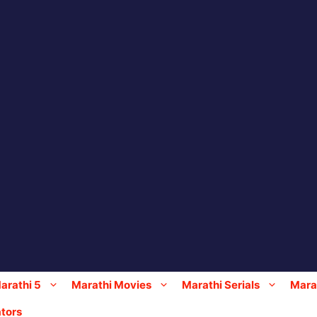
arathi 5
Marathi Movies
Marathi Serials
Marat
tors