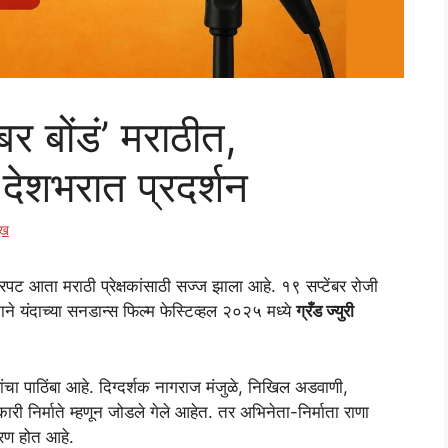
र बोंडं’ मराठीत,
 देशभरात प्रदर्शन
ुख
रपट आता मराठी प्रेक्षकांसाठी सज्ज झाला आहे. १९ सप्टेंबर रोजी
माने यंदाच्या सनडान्स फिल्म फेस्टिव्हल २०२५ मध्ये
ग्रँड ज्युरी
वांचा पाठिंबा आहे. दिग्दर्शक नागराज मंजुळे, निखिल अडवाणी,
कारी निर्माते म्हणून जोडले गेले आहेत. तर अभिनेता-निर्माता राणा
ितरण होत आहे.