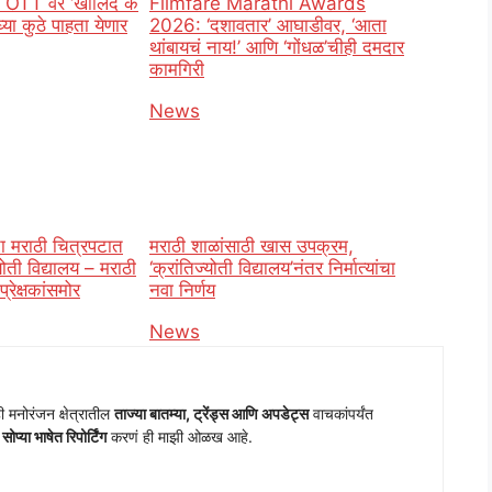
 OTT वर ‘खालिद के
Filmfare Marathi Awards
्या कुठे पाहता येणार
2026: ‘दशावतार’ आघाडीवर, ‘आता
थांबायचं नाय!’ आणि ‘गोंधळ’चीही दमदार
कामगिरी
o
In relation to
News
ा मराठी चित्रपटात
मराठी शाळांसाठी खास उपक्रम,
्योती विद्यालय – मराठी
‘क्रांतिज्योती विद्यालय’नंतर निर्मात्यांचा
रेक्षकांसमोर
नवा निर्णय
o
In relation to
News
ी मनोरंजन क्षेत्रातील
ताज्या बातम्या, ट्रेंड्स आणि अपडेट्स
वाचकांपर्यंत
प्या भाषेत रिपोर्टिंग
करणं ही माझी ओळख आहे.