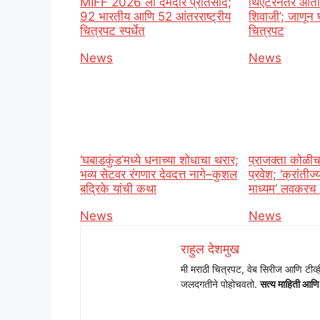
MIFF 2026 ला दमदार प्रतिसाद;
थिएटरनंतर आता
92 भारतीय आणि 52 आंतरराष्ट्रीय
शिवाजी’; जाणून घ
चित्रपट स्पर्धेत
चित्रपट
In relation to
News
In relation t
News
‘घबाडकुंड’मध्ये धनाच्या शोधाचा थरार;
प्राजक्ता कोळीच
भव्य सेटवर रंगणार देवदत्त नागे–कुशल
प्रवेश; ‘क्रांतीज
बद्रिके यांची कथा
माध्यम’ लवकरच प्
In relation to
News
In relation t
News
राहुल देशमुख
मी मराठी चित्रपट, वेब सिरीज आणि टीव्ह
जलदगतीने पोहोचवतो.
सत्य माहिती आणि सो