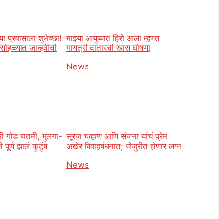
या प्रवासाला शुभेच्छा!
माझ्या आयुष्यात हिरो आला म्हणत
सोहळ्यात जान्हवीची
गायत्री दातारची खास घोषणा
In relation to
News
o
री गोड बातमी, मुलगा-
सूरज चव्हाण आणि संजना यांचं प्रेम
पूर्ण झालं कुटुंब
अखेर विवाहबंधनात; जेजुरीत होणार लग्न
o
In relation to
News