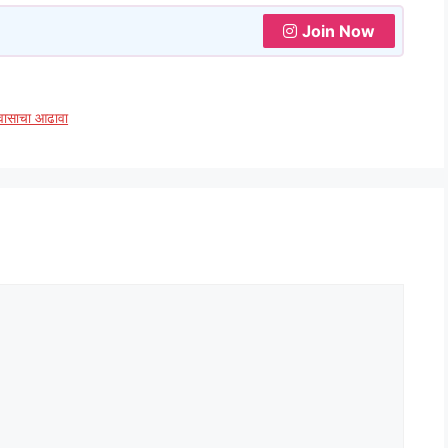
Join Now
रवासाचा आढावा