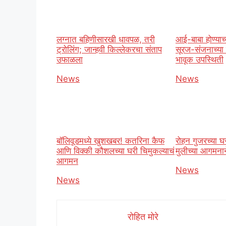
लग्नात बहिणीसारखी धावपळ, तरी
आई-बाबा होण्याच्
ट्रोलिंग; जान्हवी किल्लेकरचा संताप
सूरज-संजनाच्या 
उफाळला
भावूक उपस्थिती
In relation to
News
In relation t
News
बॉलिवूडमध्ये खुशखबर! कतरिना कैफ
रोहन गुजरच्या घ
आणि विक्की कौशलच्या घरी चिमुकल्याचं
मुलीच्या आगमनाने 
आगमन
In relation t
News
In relation to
News
रोहित मोरे