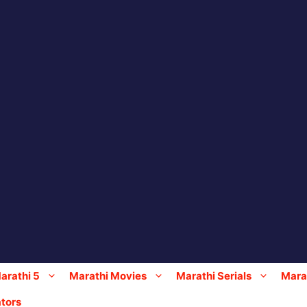
arathi 5
Marathi Movies
Marathi Serials
Marat
tors