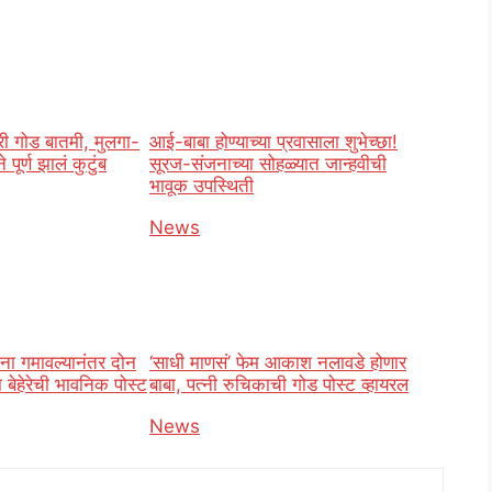
री गोड बातमी, मुलगा-
आई-बाबा होण्याच्या प्रवासाला शुभेच्छा!
पूर्ण झालं कुटुंब
सूरज-संजनाच्या सोहळ्यात जान्हवीची
भावूक उपस्थिती
o
In relation to
News
ना गमावल्यानंतर दोन
‘साधी माणसं’ फेम आकाश नलावडे होणार
थना बेहेरेची भावनिक पोस्ट
बाबा, पत्नी रुचिकाची गोड पोस्ट व्हायरल
o
In relation to
News