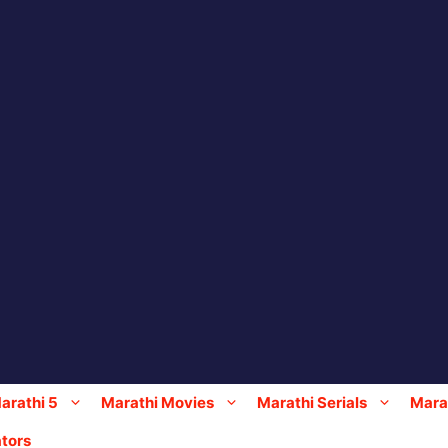
arathi 5
Marathi Movies
Marathi Serials
Marat
tors