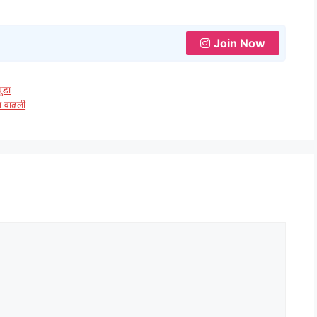
Join Now
ुडा
ता वाढली