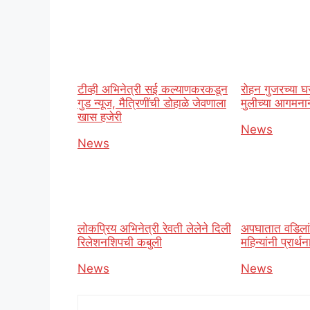
टीव्ही अभिनेत्री सई कल्याणकरकडून
रोहन गुजरच्या घ
गुड न्यूज, मैत्रिणींची डोहाळे जेवणाला
मुलीच्या आगमनाने 
खास हजेरी
In relation t
News
In relation to
News
लोकप्रिय अभिनेत्री रेवती लेलेने दिली
अपघातात वडिलां
रिलेशनशिपची कबुली
महिन्यांनी प्रार्
In relation to
News
In relation t
News