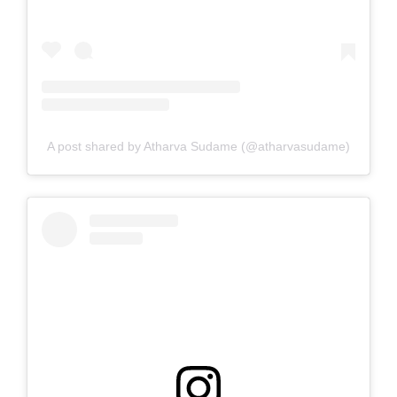
A post shared by Atharva Sudame (@atharvasudame)