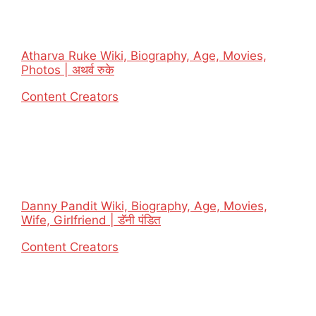
Atharva Ruke Wiki, Biography, Age, Movies,
Photos | अथर्व रुके
In relation to
Content Creators
Danny Pandit Wiki, Biography, Age, Movies,
Wife, Girlfriend | डॅनी पंडित
In relation to
Content Creators