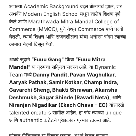
आपल्या Academic Background बद्दल बोलायचं झालं, तर
अथर्वने Modern English School मधून शालेय शिक्षण पूर्ण
केलं आणि Marathwada Mitra Mandal College of
Commerce (MMCC), पुणे येथून Commerce मध्ये पदवी
घेतली. त्याचं शिक्षण आणि सर्जनशीलता यांचा अनोखा संगम त्याच्या
कामात नेहमी दिसून येतो.
अथर्व सुदामे
“Euuu Gang”
किंवा
“Euuu Mitra
Mandal”
या ग्रुपचा सक्रिय सदस्य आहे. या Dynamic
Team मध्ये
Danny Pandit, Pavan Waghulkar,
Aaryak Pathak, Samir Kotkar, Champ Indra,
Gavarchi Sheng, Bhakti Shrawan, Akansha
Deshmukh, Sagar Shinde (Ravadi Neta),
आणि
Niranjan Nigadikar (Ekach Chava – EC)
यांसारखे
talented creators सामील आहेत. हा संघ त्याच्या unique
आणि authentic कंटेंटने प्रेक्षकांवर प्रभाव टाकत आहे.
सोशल मीडियाच्या या विशाल जगात, अथर्व केवळ त्याच्या