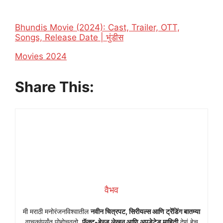
Bhundis Movie (2024): Cast, Trailer, OTT,
Songs, Release Date | भुंडीस
In relation to
Movies 2024
Share This:
वैभव
मी मराठी मनोरंजनविश्वातील
नवीन चित्रपट, सिरीयल्स आणि ट्रेंडिंग बातम्या
वाचकांपर्यंत पोहोचवतो.
फॅक्ट-बेस्ड लेखन आणि अपडेटेड माहिती
देणं हेच