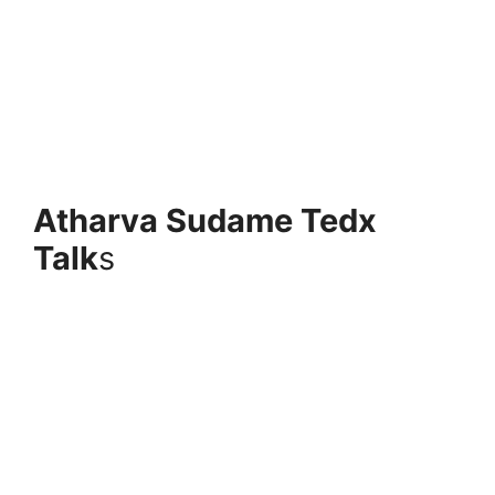
Atharva Sudame Tedx
Talk
s