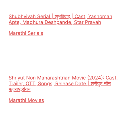
Shubhvivah Serial | शुभविवाह | Cast, Yashoman
Apte, Madhura Deshpande, Star Pravah
In relation to
Marathi Serials
Shriyut Non Maharashtrian Movie (2024): Cast,
Trailer, OTT, Songs, Release Date | श्रीयुत नॉन
महाराष्ट्रीयन
In relation to
Marathi Movies