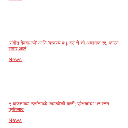
‘संगीत देवबाभळी’ आणि ‘वरवरचे वधू-वर’ चे शो अचानक रद्द, कारण
समोर आलं
In relation to
News
९ वाजताच्या स्लॉटमध्ये ‘कमळी’ची बाजी; प्रेक्षकांचा भरभरून
प्रतिसाद
In relation to
News