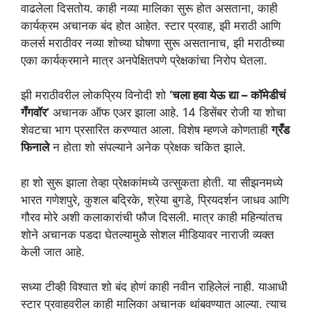
वाढलेला दिसतोय. काही नव्या मालिका सुरू होत असताना, काही
कार्यक्रम अचानक बंद होत आहेत. स्टार प्रवाह, झी मराठी आणि
कलर्स मराठीवर नव्या शोच्या घोषणा सुरू असतानाच, झी मराठीच्या
एका कार्यक्रमाने मात्र अनपेक्षितपणे प्रेक्षकांचा निरोप घेतला.
झी मराठीवरील लोकप्रिय विनोदी शो
‘चला हवा येऊ द्या – कॉमेडीचं
गँगवॉर’
अचानक ऑफ एअर झाला आहे. 14 डिसेंबर रोजी या शोचा
शेवटचा भाग प्रसारित करण्यात आला. विशेष म्हणजे कोणताही
ग्रँड
फिनाले
न होता शो संपल्याने अनेक प्रेक्षक चकित झाले.
हा शो सुरू झाला तेव्हा प्रेक्षकांमध्ये उत्सुकता होती. या सीझनमध्ये
भारत गणेशपुरे, कुशल बद्रिके, श्रेया बुगडे, प्रियदर्शन जाधव आणि
गौरव मोरे अशी कलाकारांची फौज दिसली. मात्र काही महिन्यांतच
शोने अचानक पडदा घेतल्यामुळे सोशल मीडियावर नाराजी व्यक्त
केली जात आहे.
सध्या टीव्ही विश्वात शो बंद होणं काही नवीन राहिलेलं नाही. याआधी
स्टार प्रवाहवरील काही मालिका अचानक थांबवण्यात आल्या. त्याच