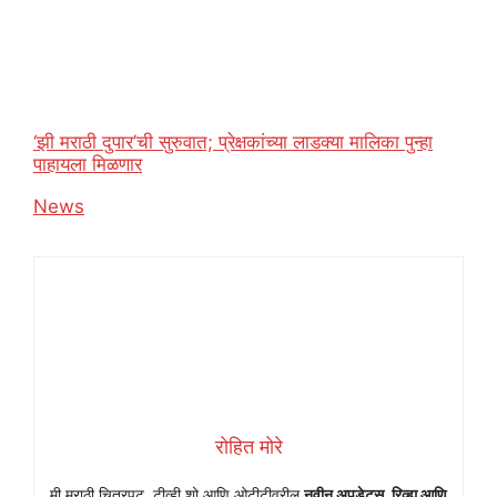
‘झी मराठी दुपार’ची सुरुवात; प्रेक्षकांच्या लाडक्या मालिका पुन्हा
पाहायला मिळणार
In relation to
News
रोहित मोरे
मी मराठी चित्रपट, टीव्ही शो आणि ओटीटीवरील
नवीन अपडेट्स, रिव्ह्यू आणि