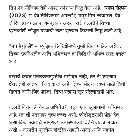
तिने वेब सीरिजमध्येही आपले कौशल्य सिद्ध केले आहे.
“स्लम गोल्फ”
(2023)
या वेब सीरिजमध्ये
आरुषी
हे पात्र तिने साकारले. वेब
सीरिज हा वेगळा माध्यमप्रकार असला तरी वल्लरीने तिच्या
प्रेक्षकांशी जोडून घेण्याची कला प्रत्येक ठिकाणी सिद्ध केली आहे.
“मन हे गुंतले”
या म्युझिक व्हिडिओमध्ये तुम्ही तिला पाहिले असेल.
तिच्या उपस्थितीने आणि अभिनयाने हा व्हिडिओ अधिक खास बनला
आहे.
वल्लरी केवळ मनोरंजनापुरतीच मर्यादित नाही, तर ती व्यवसाय
क्षेत्रातही स्वतःला सिद्ध करत आहे. तिच्या मोठ्या स्वप्नांसाठी तिची
मेहनत आणि जिद्द पाहता, तिचा प्रवास खूप प्रेरणादायी आहे.
वल्लरी विराज ही केवळ अभिनेत्री नसून एक बहुआयामी व्यक्तिमत्त्व
आहे. मग ती पडद्यावर नृत्य करत असो, फोटोशूटसाठी पोझ देत
असो किंवा स्वतःचे साम्राज्य उभारण्याच्या दिशेने वाटचाल करत
असो – वल्लरीने प्रत्येक गोष्टीत आपली आवड आणि समर्पण