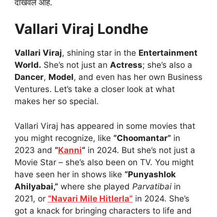
दाखवले आहे.
Vallari Viraj Londhe
Vallari Viraj
, shining star in the
Entertainment
World.
She’s not just an
Actress
; she’s also a
Dancer
,
Model
, and even has her own Business
Ventures. Let’s take a closer look at what
makes her so special.
Vallari Viraj has appeared in some movies that
you might recognize, like
“Choomantar”
in
2023 and
“
Kanni
“
in 2024. But she’s not just a
Movie Star – she’s also been on TV. You might
have seen her in shows like
“Punyashlok
Ahilyabai,”
where she played
Parvatibai
in
2021, or
“Navari Mile Hitlerla”
in 2024. She’s
got a knack for bringing characters to life and