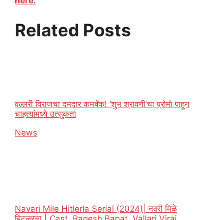
here.
Related Posts
वल्लरी विराजचा दमदार कमबॅक! ‘शुभ श्रावणी’चा प्रोमो पाहून
चाहत्यांमध्ये उत्सुकता
In relation to
News
Navari Mile Hitlerla Serial (2024)| नवरी मिळे
हिटलरला | Cast, Raqesh Bapat, Vallari Viraj,