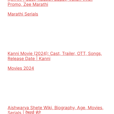
Promo, Zee Marathi
In relation to
Marathi Serials
Kanni Movie (2024): Cast, Trailer, OTT, Songs,
Release Date | Kanni
In relation to
Movies 2024
Aishwarya Shete Wiki, Biography, Age, Movies,
Serials | ऐश्वर्या शेटे