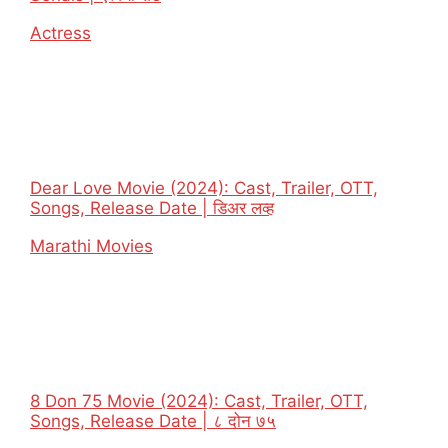
In relation to
Actress
Dear Love Movie (2024): Cast, Trailer, OTT,
Songs, Release Date | डिअर लव्ह
In relation to
Marathi Movies
8 Don 75 Movie (2024): Cast, Trailer, OTT,
Songs, Release Date | ८ दोन ७५