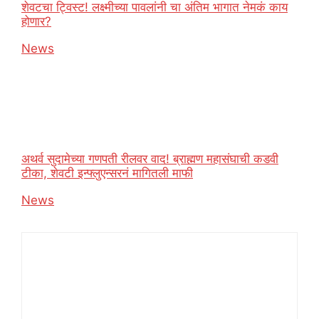
शेवटचा ट्विस्ट! लक्ष्मीच्या पावलांनी चा अंतिम भागात नेमकं काय
होणार?
In relation to
News
अथर्व सुदामेच्या गणपती रीलवर वाद! ब्राह्मण महासंघाची कडवी
टीका, शेवटी इन्फ्लुएन्सरनं मागितली माफी
In relation to
News