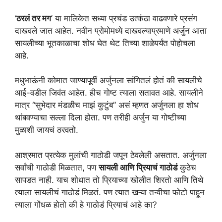
‘
ठरलं तर मग
’ या मालिकेत सध्या प्रचंड उत्कंठा वाढवणारे प्रसंग
दाखवले जात आहेत. नवीन प्रोमोमध्ये दाखवल्याप्रमाणे अर्जुन आता
सायलीच्या भूतकाळाचा शोध घेत थेट तिच्या शाळेपर्यंत पोहोचला
आहे.
मधुभाऊंनी कोमात जाण्यापूर्वी अर्जुनला सांगितलं होतं की सायलीचे
आई-वडील जिवंत आहेत. हीच गोष्ट त्याला सतावत आहे. सायलीने
मात्र “सुभेदार मंडळीच माझं कुटुंब” असं म्हणत अर्जुनला हा शोध
थांबवण्याचा सल्ला दिला होता. पण तरीही अर्जुन या गोष्टीच्या
मुळाशी जायचं ठरवतो.
आश्रमात प्रत्येक मुलांची गाठोडी जपून ठेवलेली असतात. अर्जुनला
सर्वांची गाठोडी मिळतात, पण
सायली आणि प्रियाचं गाठोडं
कुठेच
सापडत नाही. याच शोधात तो प्रियाच्या खोलीत शिरतो आणि तिथे
त्याला सायलीचं गाठोडं मिळतं. पण त्यात खऱ्या तन्वीचा फोटो पाहून
त्याला गोंधळ होतो की हे गाठोडं प्रियाचं आहे का?