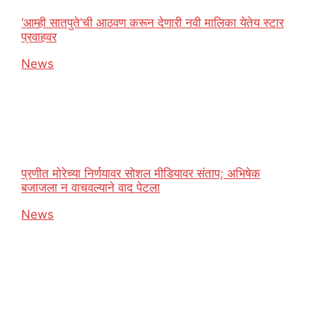
‘आम्ही सातपुते’ची आठवण करून देणारी नवी मालिका येतेय स्टार
प्रवाहवर
In relation to
News
प्रणीत मोरेच्या निर्णयावर सोशल मीडियावर संताप; अभिषेक
बजाजला न वाचवल्याने वाद पेटला
In relation to
News