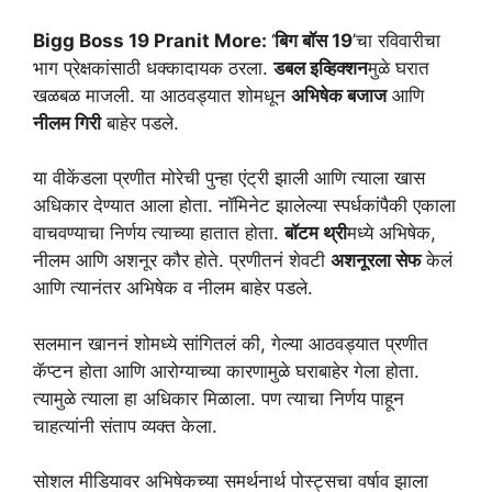
Bigg Boss 19 Pranit More:
‘
बिग बॉस 19
’चा रविवारीचा
भाग प्रेक्षकांसाठी धक्कादायक ठरला.
डबल इव्हिक्शन
मुळे घरात
खळबळ माजली. या आठवड्यात शोमधून
अभिषेक बजाज
आणि
नीलम गिरी
बाहेर पडले.
या वीकेंडला प्रणीत मोरेची पुन्हा एंट्री झाली आणि त्याला खास
अधिकार देण्यात आला होता. नॉमिनेट झालेल्या स्पर्धकांपैकी एकाला
वाचवण्याचा निर्णय त्याच्या हातात होता.
बॉटम थ्री
मध्ये अभिषेक,
नीलम आणि अशनूर कौर होते. प्रणीतनं शेवटी
अशनूरला सेफ
केलं
आणि त्यानंतर अभिषेक व नीलम बाहेर पडले.
सलमान खाननं शोमध्ये सांगितलं की, गेल्या आठवड्यात प्रणीत
कॅप्टन होता आणि आरोग्याच्या कारणामुळे घराबाहेर गेला होता.
त्यामुळे त्याला हा अधिकार मिळाला. पण त्याचा निर्णय पाहून
चाहत्यांनी संताप व्यक्त केला.
सोशल मीडियावर अभिषेकच्या समर्थनार्थ पोस्ट्सचा वर्षाव झाला