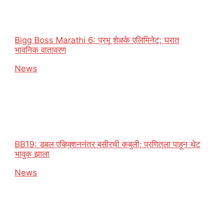
Bigg Boss Marathi 6: प्रभू शेळके एलिमिनेट; घरात
भावनिक वातावरण
In relation to
News
BB19: डबल एव्हिक्शननंतर बसीरची कबुली; प्रणितला पाहून थेट
भावुक झाला
In relation to
News