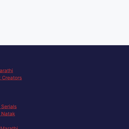
arathi
 Creators
 Serials
 Natak
Marathi