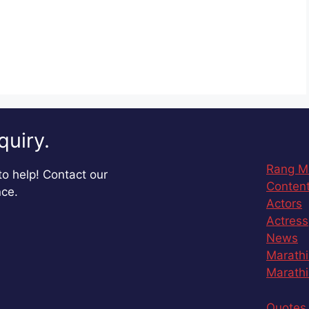
quiry.
Rang M
o help! Contact our
Content
nce.
Actors
Actress
News
Marathi
Marathi
Quotes 