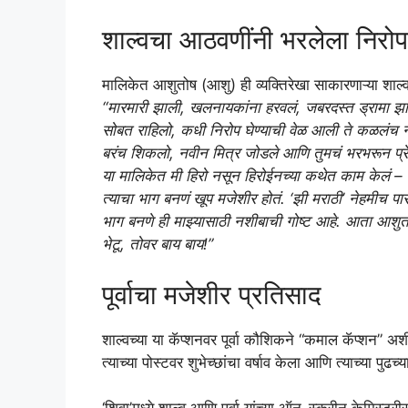
शाल्वचा आठवणींनी भरलेला निरोप
मालिकेत आशुतोष (आशु) ही व्यक्तिरेखा साकारणाऱ्या शाल्
“मारमारी झाली, खलनायकांना हरवलं, जबरदस्त ड्रामा झाल
सोबत राहिलो, कधी निरोप घेण्याची वेळ आली ते कळलंच ना
बरंच शिकलो, नवीन मित्र जोडले आणि तुमचं भरभरून प्रे
या मालिकेत मी हिरो नसून हिरोईनच्या कथेत काम केलं –
त्याचा भाग बनणं खूप मजेशीर होतं. ‘झी मराठी’ नेहमीच 
भाग बनणे ही माझ्यासाठी नशीबाची गोष्ट आहे. आता आश
भेटू, तोवर बाय बाय!”
पूर्वाचा मजेशीर प्रतिसाद
शाल्वच्या या कॅप्शनवर पूर्वा कौशिकने “कमाल कॅप्शन”
त्याच्या पोस्टवर शुभेच्छांचा वर्षाव केला आणि त्याच्या पुढच्य