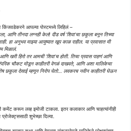
व किंजवडेकरने आपल्या पोस्टमध्ये लिहिलं –
ा, आणि तीनदा लग्नही केलं! दीड वर्ष ‘शिवा’चा छकुला बनून तिच्या
ही. हा अनुभव माझ्या आयुष्यात खूप काळ राहील. या प्रवासात मी
म मिळालं.
 आणि खरी हिरो तर आमची ‘शिवा’च होती. तिचा प्रवास पाहणं आणि
पारंपरिक चौकट मोडून काहीतरी वेगळं दाखवते, आणि अशा मालिकेचा
ुतोष छकुला देसाई म्हणून निरोप घेतो… लवकरच नवीन काहीतरी घेऊन
 अशी कमेंट करून लव्ह इमोजी टाकला. इतर कलाकार आणि चाहत्यांनीही
ा प्रोजेक्ट्ससाठी शुभेच्छा दिल्या.