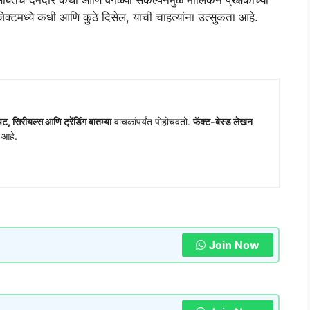
रीसोबतच दमदार कथा आणि वेगळ्या संकल्पनेमुळे मालिकेने प्रेक्षकांच्या
क्टमध्ये कधी आणि कुठे दिसेल, याची चाहत्यांना उत्सुकता आहे.
ट, सिरीयल्स आणि ट्रेंडिंग बातम्या
वाचकांपर्यंत पोहोचवतो.
फॅक्ट-बेस्ड लेखन
य आहे.
Join Now