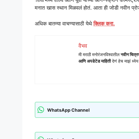
‘शिवा’मध्ये शाल्व आणि पूर्वा यांच्या ऑन-स्क्रीन केमिस्ट्
मनात खास स्थान मिळवलं होतं. आता ही जोडी नवीन प्रोजे
अधिक बातम्या वाचण्यासाठी येथे
क्लिक करा.
वैभव
मी मराठी मनोरंजनविश्वातील
नवीन चित्रप
आणि अपडेटेड माहिती
देणं हेच माझं ध्ये
WhatsApp Channel