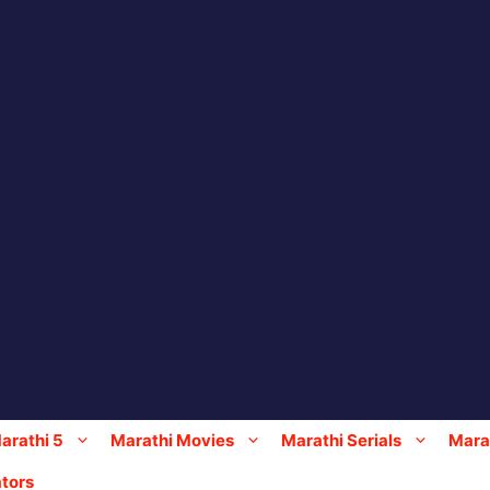
arathi 5
Marathi Movies
Marathi Serials
Marat
tors