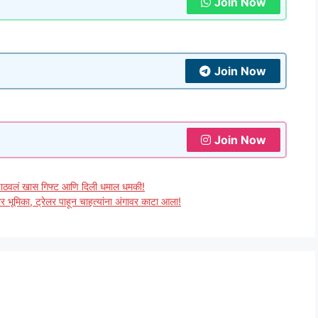
Join Now
Join Now
Join Now
ी पाठवलं खास गिफ्ट आणि दिली धमाल धमकी!
ार भूमिका, ट्रेलर पाहून चाहत्यांना अंगावर काटा आला!