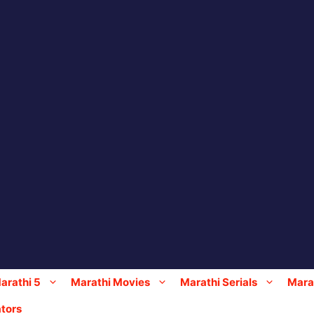
arathi 5
Marathi Movies
Marathi Serials
Marat
tors