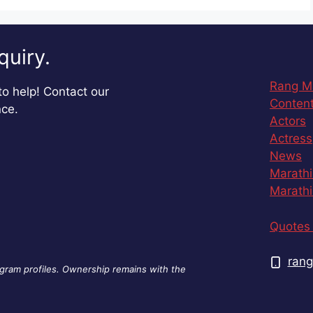
quiry.
Rang M
o help! Contact our
Content
nce.
Actors
Actress
News
Marathi
Marathi
Quotes 
rang
agram profiles. Ownership remains with the