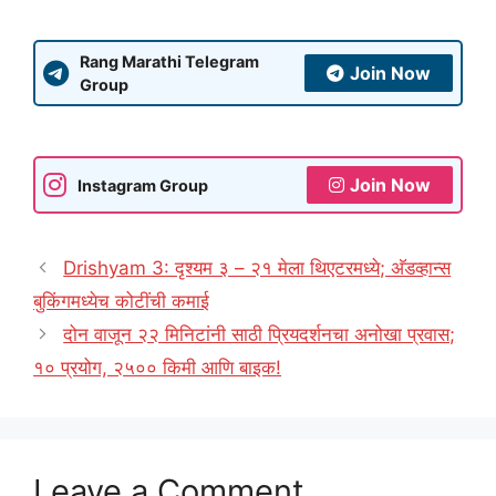
Rang Marathi Telegram
Join Now
Group
Join Now
Instagram Group
Drishyam 3: दृश्यम ३ – २१ मेला थिएटरमध्ये; अ‍ॅडव्हान्स
बुकिंगमध्येच कोटींची कमाई
दोन वाजून २२ मिनिटांनी साठी प्रियदर्शनचा अनोखा प्रवास;
१० प्रयोग, २५०० किमी आणि बाइक!
Leave a Comment