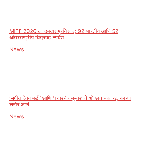
MIFF 2026 ला दमदार प्रतिसाद; 92 भारतीय आणि 52
आंतरराष्ट्रीय चित्रपट स्पर्धेत
In relation to
News
‘संगीत देवबाभळी’ आणि ‘वरवरचे वधू-वर’ चे शो अचानक रद्द, कारण
समोर आलं
In relation to
News