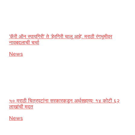
‘कॅरी ऑन स्पायगिरी’ ते ‘हेरगिरी चालू आहे’, मराठी रंगभूमीवर
नावबदलाची चर्चा
In relation to
News
५० मराठी चित्रपटांना सरकारकडून अर्थसहाय्य; १४ कोटी ६२
लाखांची मदत
In relation to
News