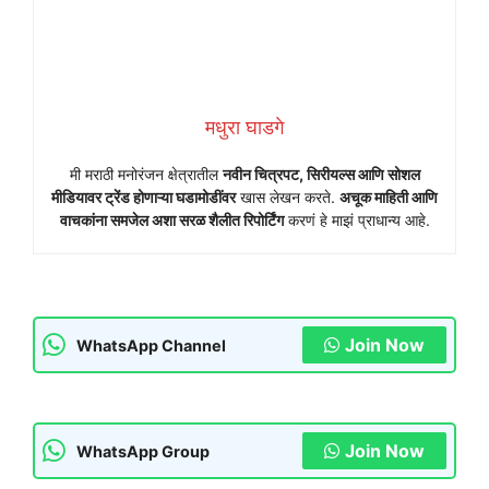
मधुरा घाडगे
मी मराठी मनोरंजन क्षेत्रातील
नवीन चित्रपट, सिरीयल्स आणि सोशल
मीडियावर ट्रेंड होणाऱ्या घडामोडींवर
खास लेखन करते.
अचूक माहिती आणि
वाचकांना समजेल अशा सरळ शैलीत रिपोर्टिंग
करणं हे माझं प्राधान्य आहे.
Join Now
WhatsApp Channel
Join Now
WhatsApp Group