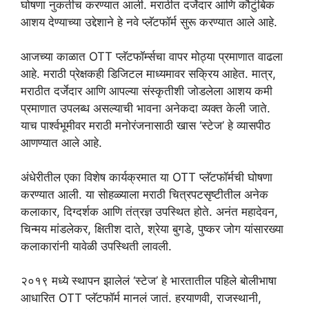
घोषणा नुकतीच करण्यात आली. मराठीत दर्जेदार आणि कौटुंबिक
आशय देण्याच्या उद्देशाने हे नवे प्लॅटफॉर्म सुरू करण्यात आले आहे.
आजच्या काळात OTT प्लॅटफॉर्म्सचा वापर मोठ्या प्रमाणात वाढला
आहे. मराठी प्रेक्षकही डिजिटल माध्यमावर सक्रिय आहेत. मात्र,
मराठीत दर्जेदार आणि आपल्या संस्कृतीशी जोडलेला आशय कमी
प्रमाणात उपलब्ध असल्याची भावना अनेकदा व्यक्त केली जाते.
याच पार्श्वभूमीवर मराठी मनोरंजनासाठी खास ‘स्टेज’ हे व्यासपीठ
आणण्यात आले आहे.
अंधेरीतील एका विशेष कार्यक्रमात या OTT प्लॅटफॉर्मची घोषणा
करण्यात आली. या सोहळ्याला मराठी चित्रपटसृष्टीतील अनेक
कलाकार, दिग्दर्शक आणि तंत्रज्ञ उपस्थित होते. अनंत महादेवन,
चिन्मय मांडलेकर, क्षितीश दाते, श्रेया बुगडे, पुष्कर जोग यांसारख्या
कलाकारांनी यावेळी उपस्थिती लावली.
२०१९ मध्ये स्थापन झालेलं ‘स्टेज’ हे भारतातील पहिले बोलीभाषा
आधारित OTT प्लॅटफॉर्म मानलं जातं. हरयाणवी, राजस्थानी,