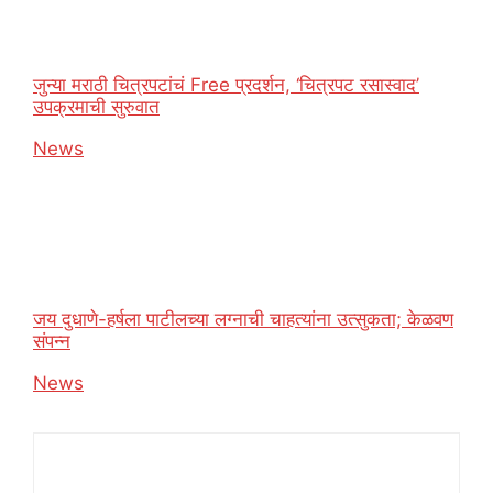
जुन्या मराठी चित्रपटांचं Free प्रदर्शन, ‘चित्रपट रसास्वाद’
उपक्रमाची सुरुवात
In relation to
News
जय दुधाणे-हर्षला पाटीलच्या लग्नाची चाहत्यांना उत्सुकता; केळवण
संपन्न
In relation to
News