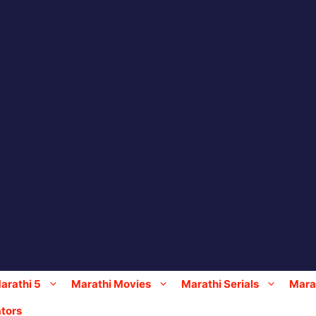
arathi 5
Marathi Movies
Marathi Serials
Marat
tors