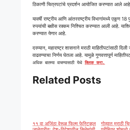
ठिकाणी चित्रपटांचे प्रदर्शन आयोजित करण्यात आले आहे. त
यावर्षी राष्ट्रीय आणि आंतरराष्ट्रीय विभागांमध्ये एकूण 1
रुपयांची बक्षीस रक्कम निश्चित करण्यात आली आहे. याशिवा
करण्यात येणार आहे.
दरम्यान, महाराष्ट्र शासनाने मराठी माहितीपटांसाठी दिल
वाढवण्याचा निर्णय घेतला आहे. यामुळे गुणवत्तापूर्ण माहिती
अधिक बातम्या वाचण्यासाठी येथे
क्लिक करा.
Related Posts
११ वा अजिंठा वेरूळ फिल्म फेस्टिव्हल
गोव्यात मराठी चि
जानेवारीत; देश-विदेशातील सिनेमांची
प्रीमियर शोमध्ये 