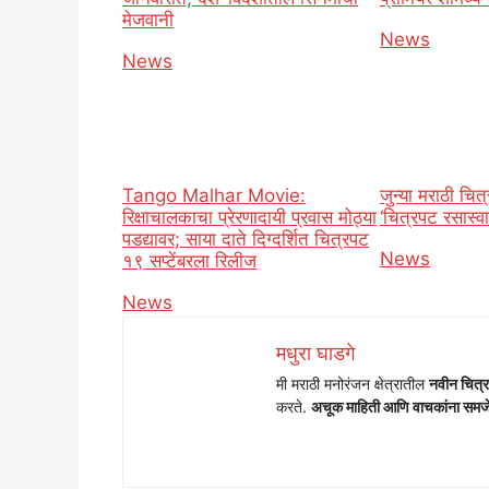
मेजवानी
In relation t
News
In relation to
News
Tango Malhar Movie:
जुन्या मराठी चित
रिक्षाचालकाचा प्रेरणादायी प्रवास मोठ्या
‘चित्रपट रसास्व
पडद्यावर; साया दाते दिग्दर्शित चित्रपट
In relation t
News
१९ सप्टेंबरला रिलीज
In relation to
News
मधुरा घाडगे
मी मराठी मनोरंजन क्षेत्रातील
नवीन चित्र
करते.
अचूक माहिती आणि वाचकांना समजेल