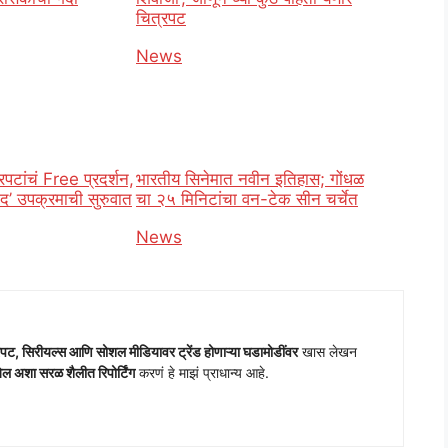
चित्रपट
o
In relation to
News
्रपटांचं Free प्रदर्शन,
भारतीय सिनेमात नवीन इतिहास; गोंधळ
ाद’ उपक्रमाची सुरुवात
चा २५ मिनिटांचा वन-टेक सीन चर्चेत
o
In relation to
News
पट, सिरीयल्स आणि सोशल मीडियावर ट्रेंड होणाऱ्या घडामोडींवर
खास लेखन
 अशा सरळ शैलीत रिपोर्टिंग
करणं हे माझं प्राधान्य आहे.