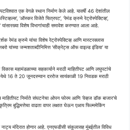
रपटविश्वात एक वेगळे स्थान निर्माण केले आहे. यावर्षी 46 देशांतील
व्हल्स’, ‘ऑस्कर विजेते चित्रपट’, ‘रेमंड क्रुमे रेट्रोस्पेक्टिव्ह’,
ट’ यांसारख्या विशेष विभागांचाही समावेश करण्यात आला आहे.
शक रेमंड क्रुमे यांचा विशेष रेट्रोस्पेक्टिव्ह आणि मास्टरक्लास
नबरो यांच्या जन्मशताब्दीनिमित्त ‘सीक्रेट्स ऑफ वाइल्ड इंडिया’ या
िक विकास महामंडळाच्या सहकार्याने मराठी माहितीपट आणि लघुपटांचे
दिर येथे 16 ते 20 जूनदरम्यान दररोज सायंकाळी 19 निवडक मराठी
य माहितीपट निर्माते संघटनेचा ओपन फोरम आणि ‘वेव्हज डॉक बाजार’चे
्रिम बुद्धिमत्तेचा वाढता वापर लक्षात घेऊन एआय फिल्ममेकिंग
्र नाट्य मंदिरात होणार आहे. एनएफडीसी संकुलासह मुंबईतील विविध