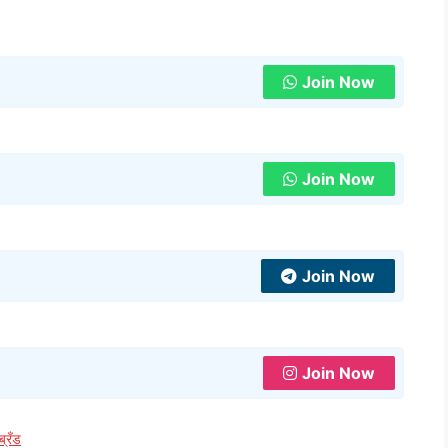
Join Now
Join Now
Join Now
Join Now
ब्रँड