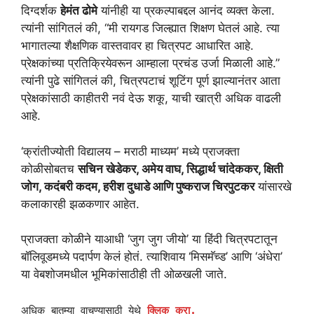
दिग्दर्शक
हेमंत ढोमे
यांनीही या प्रकल्पाबद्दल आनंद व्यक्त केला.
त्यांनी सांगितलं की, “मी रायगड जिल्ह्यात शिक्षण घेतलं आहे. त्या
भागातल्या शैक्षणिक वास्तवावर हा चित्रपट आधारित आहे.
प्रेक्षकांच्या प्रतिक्रियेवरून आम्हाला प्रचंड उर्जा मिळाली आहे.”
त्यांनी पुढे सांगितलं की, चित्रपटाचं शूटिंग पूर्ण झाल्यानंतर आता
प्रेक्षकांसाठी काहीतरी नवं देऊ शकू, याची खात्री अधिक वाढली
आहे.
‘क्रांतीज्योती विद्यालय – मराठी माध्यम’ मध्ये प्राजक्ता
कोळीसोबतच
सचिन खेडेकर, अमेय वाघ, सिद्धार्थ चांदेककर, क्षिती
जोग, कदंबरी कदम, हरीश दुधाडे आणि पुष्कराज चिरपुटकर
यांसारखे
कलाकारही झळकणार आहेत.
प्राजक्ता कोळीने याआधी ‘जुग जुग जीयो’ या हिंदी चित्रपटातून
बॉलिवूडमध्ये पदार्पण केलं होतं. त्याशिवाय ‘मिसमॅच्ड’ आणि ‘अंधेरा’
या वेबशोजमधील भूमिकांसाठीही ती ओळखली जाते.
अधिक बातम्या वाचण्यासाठी येथे
क्लिक करा.