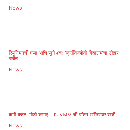
In relation to
News
रियुनियनची मजा आणि जुने क्षण; ‘क्रांतिज्योती विद्यालय’चा टीझर
चर्चेत
In relation to
News
कमी बजेट, मोठी कमाई – KJVMM ची बॉक्स ऑफिसवर बाजी
In relation to
News