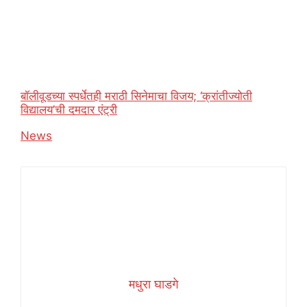
बॉलीवूडच्या स्पर्धेतही मराठी सिनेमाचा विजय; ‘क्रांतीज्योती
विद्यालय’ची दमदार एंट्री
In relation to
News
मधुरा घाडगे