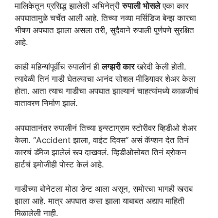
मालिकेतून प्रसिद्ध झालेली अभिनेत्री
रुपाली भोसले
एका कार
अपघातामुळे चर्चेत आली आहे. तिच्या नव्या मर्सिडिज बेन्झ कारचा
भीषण अपघात झाला असला तरी, सुदैवाने रुपाली पूर्णपणे सुरक्षित
आहे.
काही महिन्यांपूर्वीच रुपालीनं ही
लग्झरी कार
खरेदी केली होती.
त्यावेळी तिनं गाडी घेतल्याचा आनंद सोशल मीडियावर शेअर केला
होता. आता त्याच गाडीचा अपघात झाल्यानं चाहत्यांमध्ये काळजीचं
वातावरण निर्माण झालं.
अपघातानंतर रुपालीनं तिच्या इन्स्टाग्राम स्टोरीवर व्हिडीओ शेअर
केला. “Accident झाला, वाईट दिवस” असं कॅप्शन देत तिनं
कारचं डॅमेज झालेलं रूप दाखवलं. व्हिडीओसोबत तिनं ब्रोकन
हार्टचं इमोजीही पोस्ट केलं आहे.
गाडीच्या बोनेटला मोठा डेन्ट आला असून, समोरचा भागही खराब
झाला आहे. मात्र अपघात कसा झाला याबाबत अद्याप माहिती
मिळालेली नाही.