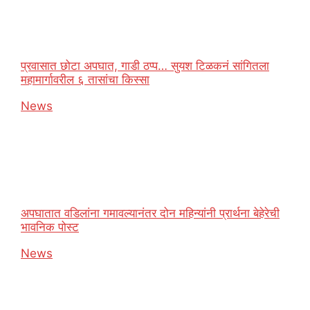
प्रवासात छोटा अपघात, गाडी ठप्प… सुयश टिळकनं सांगितला
महामार्गावरील ६ तासांचा किस्सा
In relation to
News
अपघातात वडिलांना गमावल्यानंतर दोन महिन्यांनी प्रार्थना बेहेरेची
भावनिक पोस्ट
In relation to
News