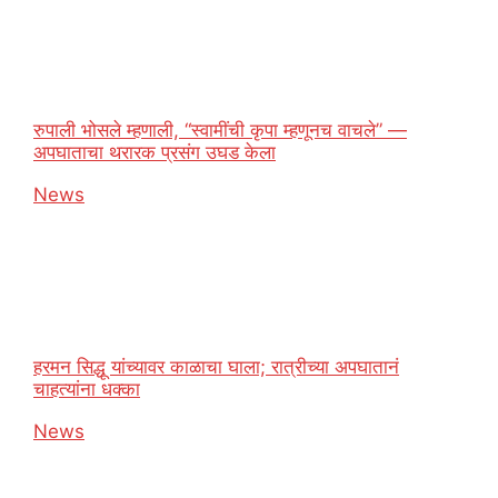
रुपाली भोसले म्हणाली, “स्वामींची कृपा म्हणूनच वाचले” —
अपघाताचा थरारक प्रसंग उघड केला
In relation to
News
हरमन सिद्धू यांच्यावर काळाचा घाला; रात्रीच्या अपघातानं
चाहत्यांना धक्का
In relation to
News