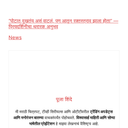
“पोटात दुखतंय असं वाटलं, पण आतून रक्तस्त्राव झाला होता” —
प्रियदर्शिनीचा थरारक अनुभव
In relation to
News
पूजा शिंदे
मी मराठी चित्रपट, टीव्ही सिरीयल्स आणि ओटीटीवरील
ट्रेंडिंग अपडेट्स
आणि मनोरंजन बातम्या
वाचकांपर्यंत पोहोचवते.
विश्वासार्ह माहिती आणि सोप्या
भाषेतील प्रेझेंटेशन
हे माझ्या लेखनाचं वैशिष्ट्य आहे.