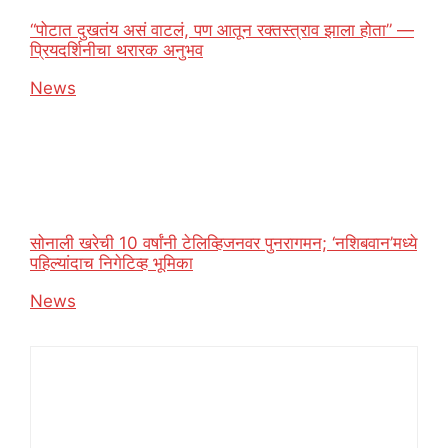
“पोटात दुखतंय असं वाटलं, पण आतून रक्तस्त्राव झाला होता” —
प्रियदर्शिनीचा थरारक अनुभव
In relation to
News
सोनाली खरेची 10 वर्षांनी टेलिव्हिजनवर पुनरागमन; ‘नशिबवान’मध्ये
पहिल्यांदाच निगेटिव्ह भूमिका
In relation to
News