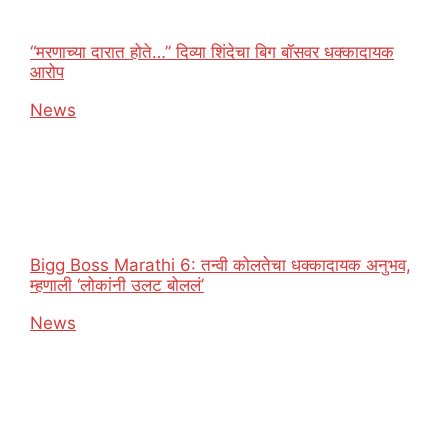
“मरणाच्या दारात होते…” दिव्या शिंदेचा बिग बॉसवर धक्कादायक
आरोप
In relation to
News
Bigg Boss Marathi 6: तन्वी कोलतेचा धक्कादायक अनुभव,
म्हणाली ‘लोकांनी उलट बोललं’
In relation to
News