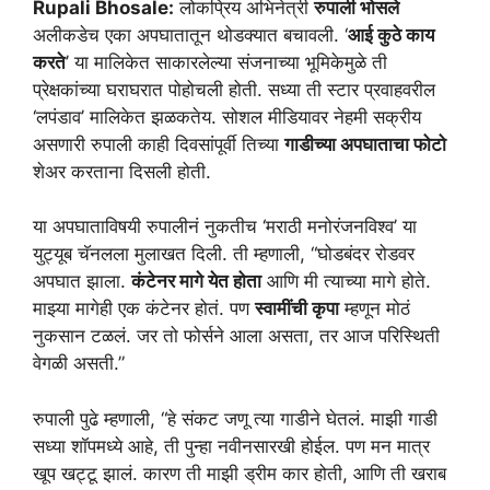
Rupali Bhosale:
लोकप्रिय अभिनेत्री
रुपाली भोसले
अलीकडेच एका अपघातातून थोडक्यात बचावली. ‘
आई कुठे काय
करते
’ या मालिकेत साकारलेल्या संजनाच्या भूमिकेमुळे ती
प्रेक्षकांच्या घराघरात पोहोचली होती. सध्या ती स्टार प्रवाहवरील
‘लपंडाव’ मालिकेत झळकतेय. सोशल मीडियावर नेहमी सक्रीय
असणारी रुपाली काही दिवसांपूर्वी तिच्या
गाडीच्या अपघाताचा फोटो
शेअर करताना दिसली होती.
या अपघाताविषयी रुपालीनं नुकतीच ‘मराठी मनोरंजनविश्व’ या
युट्यूब चॅनलला मुलाखत दिली. ती म्हणाली, “घोडबंदर रोडवर
अपघात झाला.
कंटेनर मागे येत होता
आणि मी त्याच्या मागे होते.
माझ्या मागेही एक कंटेनर होतं. पण
स्वामींची कृपा
म्हणून मोठं
नुकसान टळलं. जर तो फोर्सने आला असता, तर आज परिस्थिती
वेगळी असती.”
रुपाली पुढे म्हणाली, “हे संकट जणू त्या गाडीने घेतलं. माझी गाडी
सध्या शॉपमध्ये आहे, ती पुन्हा नवीनसारखी होईल. पण मन मात्र
खूप खट्टू झालं. कारण ती माझी ड्रीम कार होती, आणि ती खराब