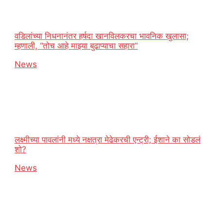
वडिलांच्या निधनानंतर हर्षदा खानविलकरचा भावनिक खुलासा;
म्हणाली, “तोच आहे माझ्या बुढाप्याचा सहारा”
In relation to
News
लक्ष्मीच्या पावलांनी मध्ये नक्षत्रा मेढेकरची एन्ट्री; ईशाने का सोडलं
शो?
In relation to
News