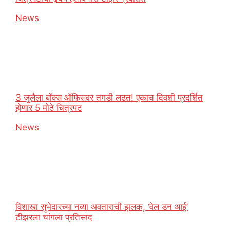
In relation to
News
3 जुलैला बॉक्स ऑफिसवर तगडी लढत! एकाच दिवशी प्रदर्शित
होणार 5 मोठे चित्रपट
In relation to
News
विशाखा सुभेदारच्या नव्या अवताराची झलक, ‘वेल डन आई’
टीझरला चांगला प्रतिसाद