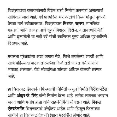
चित्रपटाचा क्लायमॅक्सही विशेष चर्चा निर्माण करणारा असल्याचं
सांगितलं जात आहे. बर्वे पारंपरिक थरारपटांचे नियम मोडून पूर्णपणे
वेगळा मार्ग स्वीकारतात. चित्रपटात
मिथक
,
रहस्य
, मानसिक
गहनता आणि तत्त्वज्ञानाचे सुंदर मिश्रण दिसेल. वातावरणनिर्मिती
आणि दृश्यशैली या राही बर्वे यांची खासियत पुन्हा अधिक प्रभावीपणे
दिसणार आहे.
मयसभा प्रेक्षकांना अशा जगात नेते, जिथे लपलेल्या शक्ती आणि
सत्ये पहिल्यांदा वाटतात त्यापेक्षा कितीतरी जास्त गंभीर आणि
भयावह असतात. येथे संवादांपेक्षा शांतता अधिक बोलकी ठरणार
आहे.
हा चित्रपट झिरकॉन फिल्म्सची निर्मिती असून निर्माते
गिरीश पटेल
आणि
अंकूर जे. सिंह
यांनी निर्माण केला आहे. तसेच शामराव भगवान
यादव आणि मनीष हांडा यांचे सह-निर्मिती योगदान आहे.
पिकल
एंटरटेनमेंट
चित्रपटाचे प्रेझेंटर आहेत आणि झियुस फिल्मच्या
साथीने हा चित्रपट देश-विदेशात प्रदर्शित होणार आहे.