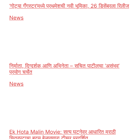
‘गोट्या गँगस्टर’मध्ये प्रथमेशची नवी भूमिका, 26 डिसेंबरला रिलीज
In relation to
News
निर्माता, दिग्दर्शक आणि अभिनेता – सचित पाटीलचा ‘असंभव’
प्रयोग चर्चेत
In relation to
News
Ek Hota Malin Movie: सत्य घटनेवर आधारित मराठी
चित्रपटाचा हृदय हेलावणारा टीझर प्रदर्शित