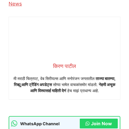
In relation to
News
किरण पाटील
मी मराठी चित्रपट, वेब सिरीयल्स आणि मनोरंजन जगतातील
ताज्या बातम्या,
रिव्ह्यू आणि ट्रेंडिंग अपडेट्स
सोप्या भाषेत वाचकांसमोर मांडतो.
नेहमी अचूक
आणि विश्वासार्ह माहिती देणं
हेच माझं प्राधान्य आहे.
Join Now
WhatsApp Channel