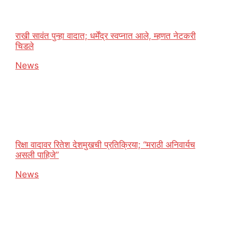
राखी सावंत पुन्हा वादात; धर्मेंद्र स्वप्नात आले, म्हणत नेटकरी
चिडले
In relation to
News
रिक्षा वादावर रितेश देशमुखची प्रतिक्रिया; “मराठी अनिवार्यच
असली पाहिजे”
In relation to
News