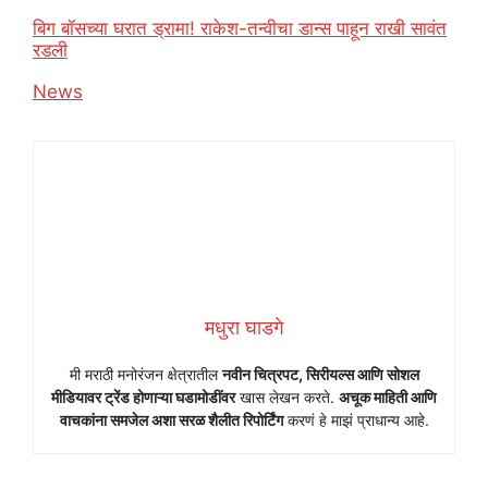
बिग बॉसच्या घरात ड्रामा! राकेश-तन्वीचा डान्स पाहून राखी सावंत
रडली
In relation to
News
मधुरा घाडगे
मी मराठी मनोरंजन क्षेत्रातील
नवीन चित्रपट, सिरीयल्स आणि सोशल
मीडियावर ट्रेंड होणाऱ्या घडामोडींवर
खास लेखन करते.
अचूक माहिती आणि
वाचकांना समजेल अशा सरळ शैलीत रिपोर्टिंग
करणं हे माझं प्राधान्य आहे.