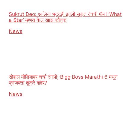
Sukrut Deo: आलिया भट्टही झाली सुकृत देवची फॅन! ‘What
a Star’ म्हणत केलं खास कौतुक
In relation to
News
सोशल मीडियावर चर्चा रंगली; Bigg Boss Marathi 6 मधून
प्राजक्ता शुक्रे बाहेर?
In relation to
News