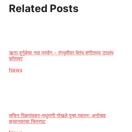
Related Posts
ऋता दुर्गुळेचा नवा प्रयोग – रंगभूमीवर येतंय संगीतमय ‘ठरलंय
फॉरएवर’
In relation to
News
सचिन पिळगांवकर-मधुराणी गोखले पुन्हा एकत्र; अनोख्या
कथानकाचा चित्रपट