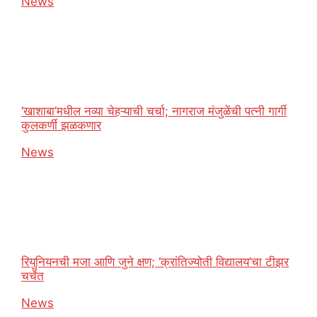
In relation to
News
‘खाशाबा’मधील नव्या चेहऱ्याची चर्चा; नागराज मंजुळेंची पत्नी गार्गी
कुलकर्णी झळकणार
In relation to
News
रियुनियनची मजा आणि जुने क्षण; ‘क्रांतिज्योती विद्यालय’चा टीझर
चर्चेत
In relation to
News