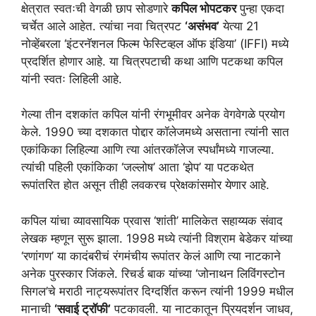
क्षेत्रात स्वतःची वेगळी छाप सोडणारे
कपिल भोपटकर
पुन्हा एकदा
चर्चेत आले आहेत. त्यांचा नवा चित्रपट
‘असंभव’
येत्या 21
नोव्हेंबरला ‘इंटरनॅशनल फिल्म फेस्टिव्हल ऑफ इंडिया’ (IFFI) मध्ये
प्रदर्शित होणार आहे. या चित्रपटाची कथा आणि पटकथा कपिल
यांनी स्वतः लिहिली आहे.
गेल्या तीन दशकांत कपिल यांनी रंगभूमीवर अनेक वेगवेगळे प्रयोग
केले. 1990 च्या दशकात पोद्दार कॉलेजमध्ये असताना त्यांनी सात
एकांकिका लिहिल्या आणि त्या आंतरकॉलेज स्पर्धांमध्ये गाजल्या.
त्यांची पहिली एकांकिका ‘जल्लोष’ आता ‘झेप’ या पटकथेत
रूपांतरित होत असून तीही लवकरच प्रेक्षकांसमोर येणार आहे.
कपिल यांचा व्यावसायिक प्रवास ‘शांती’ मालिकेत सहाय्यक संवाद
लेखक म्हणून सुरू झाला. 1998 मध्ये त्यांनी विश्राम बेडेकर यांच्या
‘रणांगण’ या कादंबरीचं रंगमंचीय रूपांतर केलं आणि त्या नाटकाने
अनेक पुरस्कार जिंकले. रिचर्ड बाक यांच्या ‘जोनाथन लिविंगस्टोन
सिगल’चे मराठी नाट्यरूपांतर दिग्दर्शित करून त्यांनी 1999 मधील
मानाची
‘सवाई ट्रॉफी’
पटकावली. या नाटकातून प्रियदर्शन जाधव,