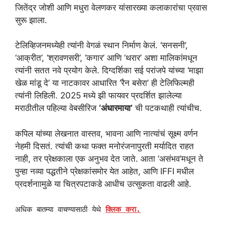
जितेंद्र जोशी आणि मधुरा वेलणकर यांसारख्या कलाकारांचा प्रवास
सुरू झाला.
टेलिव्हिजनमध्येही त्यांनी वेगळं स्थान निर्माण केलं. ‘सनसनी’,
‘आक्रीत’, ‘श्रावणसरी’, ‘कगार’ आणि ‘थरार’ अशा मालिकांमधून
त्यांनी सतत नवे प्रयोग केले. दिग्दर्शिका सई परांजपे यांच्या ‘माझा
खेळ मांडू दे’ या नाटकावर आधारित ‘रैन बसेरा’ ही टेलिफिल्मही
त्यांनी लिहिली. 2025 मध्ये झी फायवर प्रदर्शित झालेल्या
मराठीतील पहिल्या वेबसीरिज
‘अंधारमाया’
ची पटकथाही त्यांचीच.
कपिल यांच्या लेखनात वास्तव, भावना आणि नात्यांचं सूक्ष्म वर्णन
नेहमी दिसतं. त्यांची कथा फक्त मनोरंजनापुरती मर्यादित राहत
नाही, तर प्रेक्षकाला एक अनुभव देत जाते. आता ‘असंभव’मधून ते
पुन्हा नव्या पद्धतीने प्रेक्षकांसमोर येत आहेत, आणि IFFI मधील
प्रदर्शनाामुळे या चित्रपटाकडे आधीच उत्सुकता वाढली आहे.
अधिक बातम्या वाचण्यासाठी येथे
क्लिक करा.