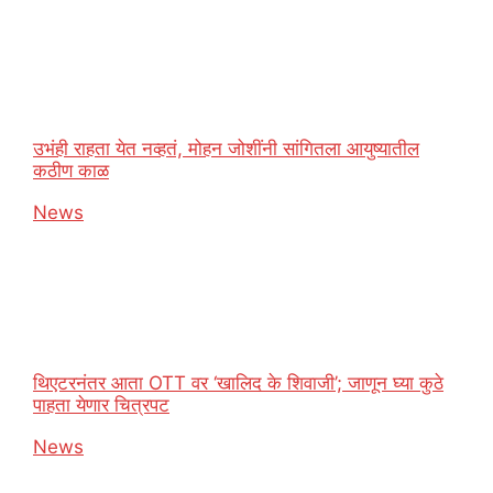
उभंही राहता येत नव्हतं, मोहन जोशींनी सांगितला आयुष्यातील
कठीण काळ
In relation to
News
थिएटरनंतर आता OTT वर ‘खालिद के शिवाजी’; जाणून घ्या कुठे
पाहता येणार चित्रपट
In relation to
News