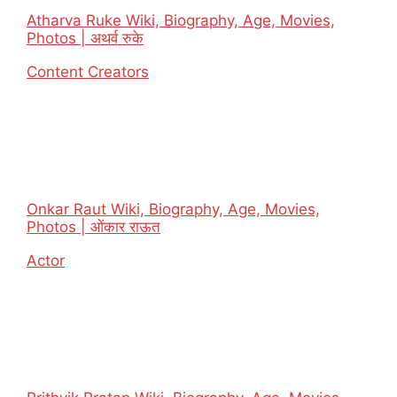
Atharva Ruke Wiki, Biography, Age, Movies,
Photos | अथर्व रुके
In relation to
Content Creators
Onkar Raut Wiki, Biography, Age, Movies,
Photos | ओंकार राऊत
In relation to
Actor