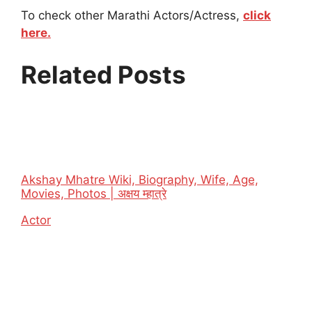
To check other Marathi Actors/Actress,
click
here.
Related Posts
Akshay Mhatre Wiki, Biography, Wife, Age,
Movies, Photos | अक्षय म्हात्रे
In relation to
Actor