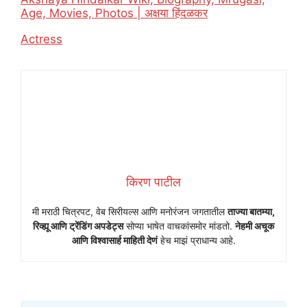
Age, Movies, Photos | अक्षया हिंदळकर
In relation to
Actress
किरण पाटील
मी मराठी चित्रपट, वेब सिरीयल्स आणि मनोरंजन जगतातील
ताज्या बातम्या,
रिव्ह्यू आणि ट्रेंडिंग अपडेट्स
सोप्या भाषेत वाचकांसमोर मांडतो.
नेहमी अचूक
आणि विश्वासार्ह माहिती देणं
हेच माझं प्राधान्य आहे.