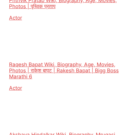
Prithvik Pratap Wiki, Biography, Age, Movies,
Photos | पृथ्विक प्रताप
In relation to
Actor
Raqesh Bapat Wiki, Biography, Age, Movies,
Photos | राकेश बापट | Rakesh Bapat | Bigg Boss
Marathi 6
In relation to
Actor
Akshaya Hindalkar Wiki, Biography, Mrugasi,