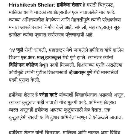
Hrishikesh Shelar
:
हृषीकेश शेलार
हे मराठी चित्रपट,
मालिका आणि नाटकांच्या क्षेत्रातील एक नावाजलेले नाव आहे.
त्यांच्या अभिनयातील वेगळेपण आणि मेहनतीमुळे त्यांनी प्रेक्षकांच्या
मनात आपले स्थान निर्माण केले आहे. सांगली, महाराष्ट्रातून सुरु
झालेला त्यांचा प्रवास खरोखरच प्रेरणादायी आहे.
१४ जुलै
रोजी सांगली, महाराष्ट्र येथे जन्मलेले हृषीकेश यांचे शालेय
शिक्षण
एस.आर. मालू हायस्कूल
येथे पूर्ण झाले. त्यानंतर त्यांनी
विलिंग्डन कॉलेज
येथून पदवी मिळवली. शिक्षणाच्या प्रति असलेल्या
ओढीमुळे त्यांनी पुढील शिक्षणासाठी
व्हीआयएम पुणे
येथे मास्टर्सची
पदवी प्राप्त केली.
हृषीकेश शेलार हे
स्नेहा काटे
यांच्याशी विवाहबंधनात अडकले असून,
त्यांच्या कुटुंबात
रुही
नावाची गोड मुलगी आहे. अभिनय क्षेत्रात
व्यस्त असूनही हृषीकेश आपल्या कुटुंबासाठी वेळ देतात. एक
कुटुंबप्रेमी व्यक्ती आणि हुशार अभिनेता म्हणून ते ओळखले जातात.
हृषीकेश शेलार यांनी चित्रपट, मालिका आणि नाटक अशा विविध