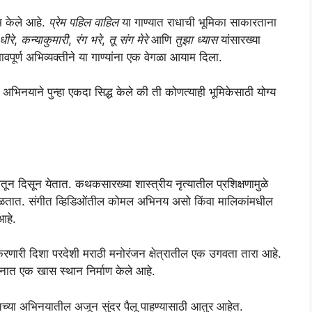
म केले आहे.
प्रेम पहिल वाहिल
या गाण्यात राधाची भूमिका साकारताना
धीरे
,
कन्याकुमारी
,
रंग भरे
,
तू संग मेरे
आणि
तुझा ध्यास
यांसारख्या
ावपूर्ण अभिव्यक्तीने या गाण्यांना एक वेगळा आयाम दिला.
या अभिनयाने पुन्हा एकदा सिद्ध केले की ती कोणत्याही भूमिकेसाठी योग्य
तून दिसून येतात. कथकसारख्या शास्त्रीय नृत्यातील प्रशिक्षणामुळे
 मिळतात. संगीत व्हिडिओंतील कोमल अभिनय असो किंवा मालिकांमधील
आहे.
करणारी दिशा परदेशी मराठी मनोरंजन क्षेत्रातील एक उगवता तारा आहे.
 मनात एक खास स्थान निर्माण केले आहे.
तिच्या अभिनयातील अजून सुंदर पैलू पाहण्यासाठी आतुर आहेत.