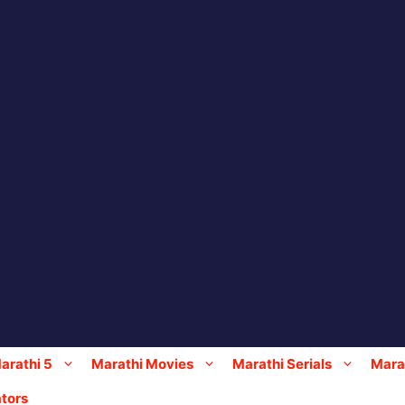
arathi 5
Marathi Movies
Marathi Serials
Marat
tors