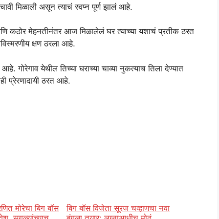
ावी मिळाली असून त्याचं स्वप्न पूर्ण झालं आहे.
ष आणि कठोर मेहनतीनंतर आज मिळालेलं घर त्याच्या यशाचं प्रतीक ठरत
अविस्मरणीय क्षण ठरला आहे.
हे. गोरेगाव येथील तिच्या घराच्या चाव्या नुकत्याच तिला देण्यात
ही प्रेरणादायी ठरत आहे.
णित मोरेचा बिग बॉस
बिग बॉस विजेता सूरज चव्हाणचा नवा
रवेश, सगळ्यांच्याच
बंगला तयार; लग्नाआधीच मोठं