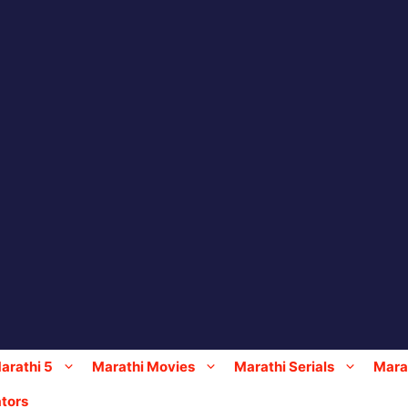
arathi 5
Marathi Movies
Marathi Serials
Marat
tors