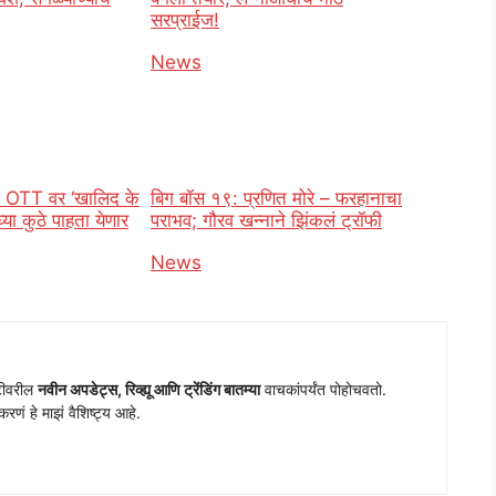
सरप्राईज!
o
In relation to
News
 OTT वर ‘खालिद के
बिग बॉस १९: प्रणित मोरे – फरहानाचा
्या कुठे पाहता येणार
पराभव; गौरव खन्नाने झिंकलं ट्रॉफी
In relation to
News
o
ीटीवरील
नवीन अपडेट्स, रिव्ह्यू आणि ट्रेंडिंग बातम्या
वाचकांपर्यंत पोहोचवतो.
रणं हे माझं वैशिष्ट्य आहे.