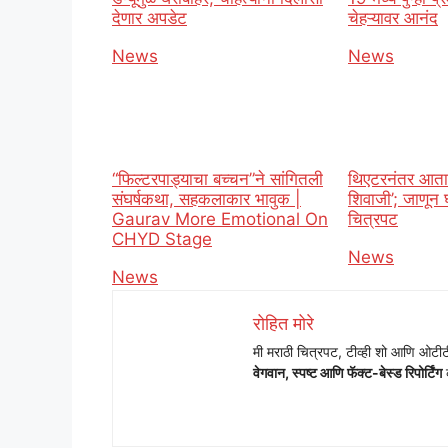
देणार अपडेट
चेहऱ्यावर आनंद
In relation to
News
In relation t
News
“फिल्टरपाड्याचा बच्चन”ने सांगितली
थिएटरनंतर आता
संघर्षकथा, सहकलाकार भावुक |
शिवाजी’; जाणून घ
Gaurav More Emotional On
चित्रपट
CHYD Stage
In relation t
News
In relation to
News
रोहित मोरे
मी मराठी चित्रपट, टीव्ही शो आणि ओट
वेगवान, स्पष्ट आणि फॅक्ट-बेस्ड रिपोर्टिंग
क