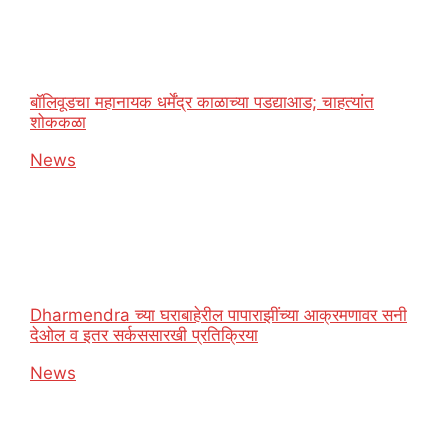
बॉलिवूडचा महानायक धर्मेंद्र काळाच्या पडद्याआड; चाहत्यांत
शोककळा
In relation to
News
Dharmendra च्या घराबाहेरील पापाराझींच्या आक्रमणावर सनी
देओल व इतर सर्कससारखी प्रतिक्रिया
In relation to
News