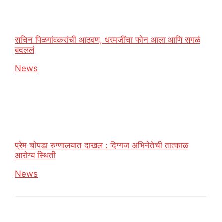
सचिन पिळगांवकरांची आठवण, धरमजींचा फोन आला आणि सगळं
बदललं
In relation to
News
प्रेम चोपडा रुग्णालयात दाखल : दिग्गज अभिनेतेची तात्काळ
आरोग्य स्थिती
In relation to
News