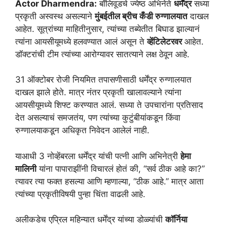
Actor Dharmendra:
बॉलिवूडचे ज्येष्ठ अभिनेते
धर्मेंद्र
सध्या
प्रकृती अस्वस्थ असल्याने
मुंबईतील ब्रीच कँडी रुग्णालयात
दाखल
आहेत. सूत्रांच्या माहितीनुसार, त्यांच्या तब्येतीत बिघाड झाल्यानं
त्यांना आयसीयूमध्ये हलवण्यात आलं असून ते
व्हेंटिलेटरवर
आहेत.
डॉक्टरांची टीम त्यांच्या आरोग्यावर सातत्याने लक्ष ठेवून आहे.
31 ऑक्टोबर रोजी नियमित तपासणीसाठी धर्मेंद्र रुग्णालयात
दाखल झाले होते. मात्र नंतर प्रकृती खालावल्याने त्यांना
आयसीयूमध्ये शिफ्ट करण्यात आलं. सध्या ते उपचारांना प्रतिसाद
देत असल्याचं समजतंय, पण त्यांच्या कुटुंबीयांकडून किंवा
रुग्णालयाकडून अधिकृत निवेदन आलेलं नाही.
याआधी 3 नोव्हेंबरला धर्मेंद्र यांची पत्नी आणि अभिनेत्री
हेमा
मालिनी
यांना पापाराझींनी विचारलं होतं की, “सर्व ठीक आहे का?”
त्यावर त्या फक्त हसल्या आणि म्हणाल्या, “ठीक आहे.” मात्र आता
त्यांच्या प्रकृतीविषयी पुन्हा चिंता वाढली आहे.
अलीकडेच एप्रिल महिन्यात धर्मेंद्र यांच्या डोळ्यांची
कॉर्निया