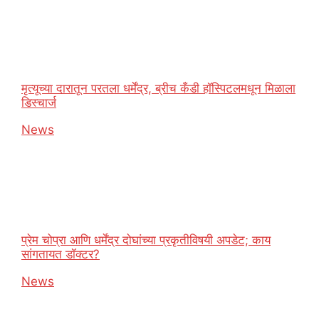
मृत्यूच्या दारातून परतला धर्मेंद्र, ब्रीच कँडी हॉस्पिटलमधून मिळाला
डिस्चार्ज
In relation to
News
प्रेम चोप्रा आणि धर्मेंद्र दोघांच्या प्रकृतीविषयी अपडेट; काय
सांगतायत डॉक्टर?
In relation to
News