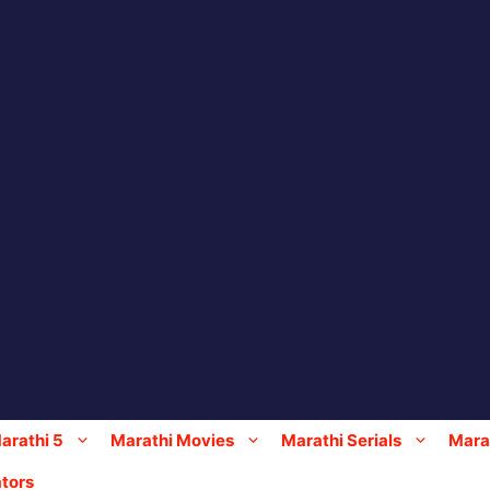
arathi 5
Marathi Movies
Marathi Serials
Marat
tors