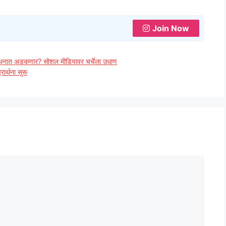
Join Now
बंधनात अडकणार? सोशल मीडियावर चर्चेला उधाण
रार्थना सुरू