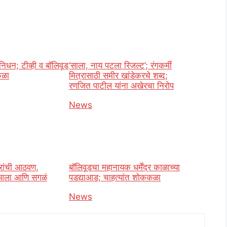
निधन; टीव्ही व बॉलिवूड
‘साला, नाय पटला रिजल्ट’; रंगकर्मी
कळा
मित्रासाठी समीर खांडेकरचे शब्द;
रणजित पाटील यांना अखेरचा निरोप
o
In relation to
News
रांची आठवण,
बॉलिवूडचा महानायक धर्मेंद्र काळाच्या
 आला आणि सगळं
पडद्याआड; चाहत्यांत शोककळा
In relation to
News
o