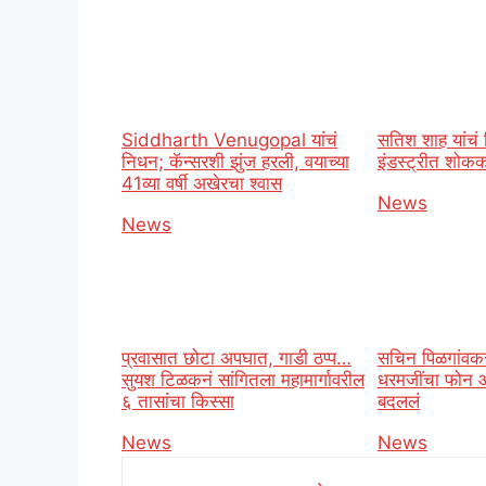
Siddharth Venugopal यांचं
सतिश शाह यांचं 
निधन; कॅन्सरशी झुंज हरली, वयाच्या
इंडस्ट्रीत शोक
41व्या वर्षी अखेरचा श्वास
In relation t
News
In relation to
News
प्रवासात छोटा अपघात, गाडी ठप्प…
सचिन पिळगांवक
सुयश टिळकनं सांगितला महामार्गावरील
धरमजींचा फोन
६ तासांचा किस्सा
बदललं
In relation to
News
In relation t
News