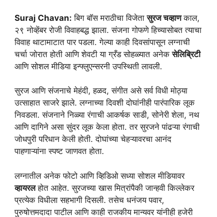
Suraj Chavan:
बिग बॉस मराठीचा विजेता
सुरज चव्हाण
काल,
२९ नोव्हेंबर रोजी विवाहबद्ध झाला. संजना गोफणे हिच्यासोबत त्याचा
विवाह थाटामाटात पार पडला. गेल्या काही दिवसांपासून लग्नाची
चर्चा जोरात होती आणि शेवटी या ग्रँड सोहळ्यात अनेक
सेलिब्रिटी
आणि सोशल मीडिया इन्फ्लुएन्सरनी उपस्थिती लावली.
सुरज आणि संजनाचे मेहंदी, हळद, संगीत असे सर्व विधी मोठ्या
उत्साहात साजरे झाले. लग्नाच्या दिवशी दोघांनीही पारंपारिक लूक
निवडला. संजनाने निळ्या रंगाची आकर्षक साडी, सोनेरी शेला, नथ
आणि दागिने असा सुंदर लूक केला होता. तर सुरजने पांढऱ्या रंगाची
जोधपुरी परिधान केली होती. दोघांच्या चेहऱ्यावरचा आनंद
पाहणाऱ्यांना स्पष्ट जाणवत होता.
लग्नातील अनेक फोटो आणि व्हिडिओ सध्या सोशल मीडियावर
व्हायरल
होत आहेत. सुरजच्या खास मित्रांपैकी जान्हवी किल्लेकर
प्रत्येक विधीला सहभागी दिसली. तसेच धनंजय पवार,
पुरुषोत्तमदादा पाटील आणि काही राजकीय मान्यवर यांनीही हजेरी