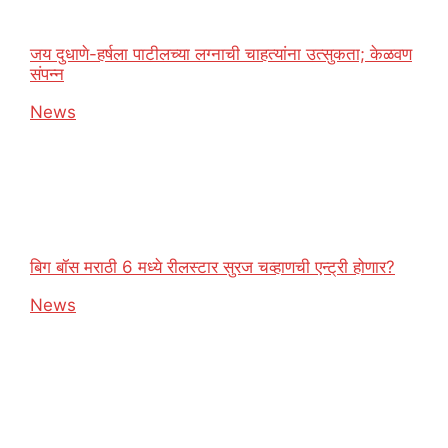
जय दुधाणे-हर्षला पाटीलच्या लग्नाची चाहत्यांना उत्सुकता; केळवण
संपन्न
In relation to
News
बिग बॉस मराठी 6 मध्ये रीलस्टार सुरज चव्हाणची एन्ट्री होणार?
In relation to
News