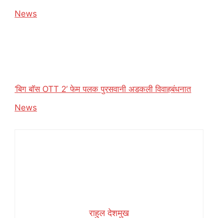
In relation to
News
‘बिग बॉस OTT 2’ फेम पलक पुरसवानी अडकली विवाहबंधनात
In relation to
News
राहुल देशमुख