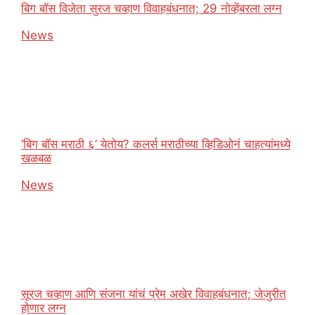
बिग बॉस विजेता सुरज चव्हाण विवाहबंधनात; 29 नोव्हेंबरला लग्न
In relation to
News
‘बिग बॉस मराठी ६’ येतोय? कलर्स मराठीच्या व्हिडिओनं चाहत्यांमध्ये
खळबळ
In relation to
News
सूरज चव्हाण आणि संजना यांचं प्रेम अखेर विवाहबंधनात; जेजुरीत
होणार लग्न