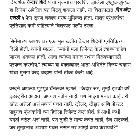
दिग्दर्शक
केदार शिंदे
यांचा नुकताच प्रदर्शित झालेला
झापुक झुपूक
हा सिनेमा अपेक्षित यश मिळवू शकला नाही. या चित्रपटात
बिग बॉस
मराठी ५
फेम सूरज चव्हाण मुख्य भूमिकेत होता. मात्र प्रेक्षकांचा
प्रतिसाद कमी राहिल्याने चित्रपट फ्लॉप ठरला.
सिनेमाच्या अपयशावर एका मुलाखतीत केदार शिंदेंनी प्रतिक्रिया
दिली होती. त्यांनी म्हटलं, “ज्यांनी मला रिजेक्ट केलं त्यांच्याकडेच
जास्त अक्कल होती. आता त्यांच्या मनात स्थान मिळवण्यासाठी
प्रयत्न करतोय.” त्यांच्या या वक्तव्यावर आता अभिनेते विजय चव्हाण
यांचा मुलगा वरद चव्हाण यांनी टीका केली आहे.
वरदने आपल्या युट्यूब चॅनलवर म्हणलं, “केदार सर, तुम्ही इतकी वर्षं
इंडस्ट्रीत आहात. अपयश नवीन नाही. पण ‘माझ्या मनात काहीतरी
खोट असेल’ असं म्हणणं पचत नाही. ट्रेलर, टीझर आणि पोस्टर
पाहूनच प्रेक्षकांनी त्या हिरोला रिजेक्ट केलं होतं. हे आधी कधी
घडलं नसेल असं नाही. पण तुम्ही ते मान्य करत नाही, हेच खटकतं.
जर तुम्हालाच अपयश पचत नसेल तर आम्ही काय करायचं?”