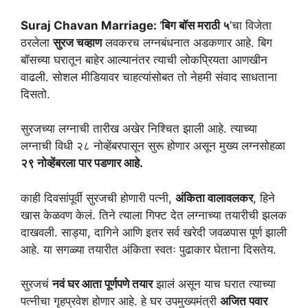
Suraj Chavan Marriage:
‘
बिग बॉस मराठी ५
’चा विजेता
ठरलेला
सुरज चव्हाण
लवकरच लग्नबंधनात अडकणार आहे. बिग
बॉसच्या घरातून बाहेर आल्यानंतर त्याची लोकप्रियता आणखीन
वाढली. सोशल मीडियावर चाहत्यांसोबत तो नेहमी संवाद साधताना
दिसतो.
सुरजच्या लग्नाची तारीख अखेर निश्चित झाली आहे. त्याच्या
लग्नाची विधी २८ नोव्हेंबरपासून सुरू होणार असून मुख्य लग्नसोहळा
२९ नोव्हेंबरला पार पडणार आहे.
काही दिवसांपूर्वी सुरजची होणारी पत्नी,
अंकिता वालावलकर
, हिने
खास केळवण केलं. तिने त्याला गिफ्ट देत लग्नाच्या तयारीची झलक
दाखवली. साड्या, दागिने आणि इतर सर्व खरेदी जवळपास पूर्ण झाली
आहे. या सगळ्या तयारीत अंकिता स्वतः पुढाकार घेताना दिसतेय.
सुरजचं
नवं घर आता पूर्णपणे तयार
झालं असून याच घरात त्याच्या
पत्नीचा गृहप्रवेश होणार आहे. हे घर उपमुख्यमंत्री
अजित पवार