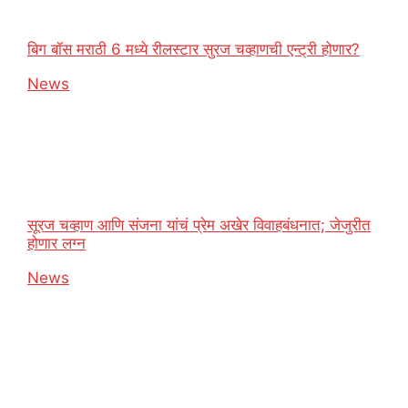
बिग बॉस मराठी 6 मध्ये रीलस्टार सुरज चव्हाणची एन्ट्री होणार?
In relation to
News
सूरज चव्हाण आणि संजना यांचं प्रेम अखेर विवाहबंधनात; जेजुरीत
होणार लग्न
In relation to
News