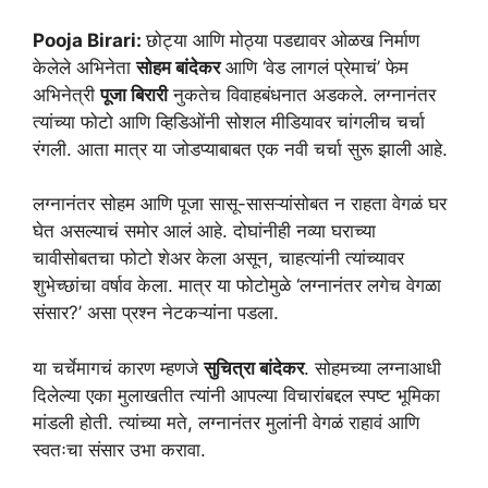
Pooja Birari:
छोट्या आणि मोठ्या पडद्यावर ओळख निर्माण
केलेले अभिनेता
सोहम बांदेकर
आणि ‘वेड लागलं प्रेमाचं’ फेम
अभिनेत्री
पूजा बिरारी
नुकतेच विवाहबंधनात अडकले. लग्नानंतर
त्यांच्या फोटो आणि व्हिडिओंनी सोशल मीडियावर चांगलीच चर्चा
रंगली. आता मात्र या जोडप्याबाबत एक नवी चर्चा सुरू झाली आहे.
लग्नानंतर सोहम आणि पूजा सासू-सासऱ्यांसोबत न राहता वेगळं घर
घेत असल्याचं समोर आलं आहे. दोघांनीही नव्या घराच्या
चावीसोबतचा फोटो शेअर केला असून, चाहत्यांनी त्यांच्यावर
शुभेच्छांचा वर्षाव केला. मात्र या फोटोमुळे ‘लग्नानंतर लगेच वेगळा
संसार?’ असा प्रश्न नेटकऱ्यांना पडला.
या चर्चेमागचं कारण म्हणजे
सुचित्रा बांदेकर
. सोहमच्या लग्नाआधी
दिलेल्या एका मुलाखतीत त्यांनी आपल्या विचारांबद्दल स्पष्ट भूमिका
मांडली होती. त्यांच्या मते, लग्नानंतर मुलांनी वेगळं राहावं आणि
स्वतःचा संसार उभा करावा.