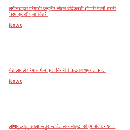
लगीनघाईत प्रेमाची कबुली! सोहम बांदेकरची होणारी पत्नी ठरली
‘परम सुंदरी’ पूजा बिरारी
In relation to
News
येड लागलं प्रेमाचं फेम पूजा बिरारीचं केळवण धुमधडाक्यात
In relation to
News
लोणावळ्यात रंगला स्टार स्टडेड लग्नसोहळा सोहम बांदेकर आणि