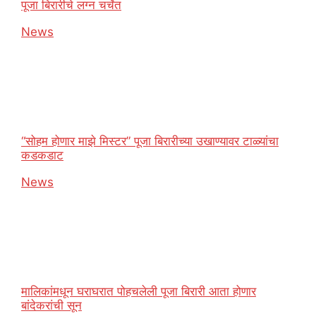
पूजा बिरारीचे लग्न चर्चेत
In relation to
News
“सोहम होणार माझे मिस्टर” पूजा बिरारीच्या उखाण्यावर टाळ्यांचा
कडकडाट
In relation to
News
मालिकांमधून घराघरात पोहचलेली पूजा बिरारी आता होणार
बांदेकरांची सून