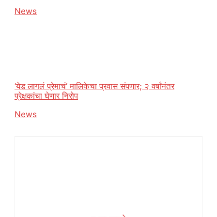
In relation to
News
‘येड लागलं प्रेमाचं’ मालिकेचा प्रवास संपणार; २ वर्षांनंतर
प्रेक्षकांचा घेणार निरोप
In relation to
News