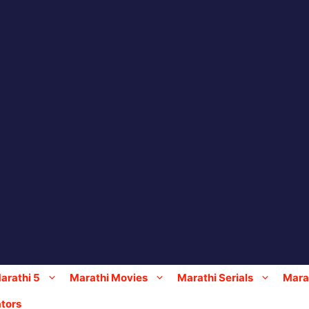
arathi 5
Marathi Movies
Marathi Serials
Marat
tors