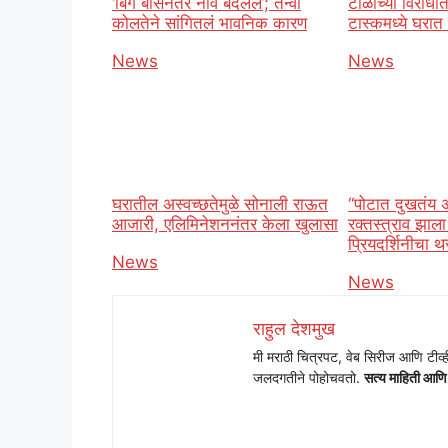
‘बिग बॉसनंतर नाव बदललं’; तन्वी
टोळीच्या विरोधा
कोलतेने सांगितलं भावनिक कारण
टास्कमध्ये घर
In relation to
News
In relation t
News
घरातील अस्वच्छतेमुळे सोनाली राऊत
“पोटात दुखतंय 
आजारी, एलिमिनेशननंतर केला खुलासा
रक्तस्त्राव झाल
प्रियदर्शिनीचा 
In relation to
News
In relation t
News
राहुल देशमुख
मी मराठी चित्रपट, वेब सिरीज आणि टीव्ह
जलदगतीने पोहोचवतो.
सत्य माहिती आणि सो