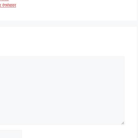
ा रंगमंचावर