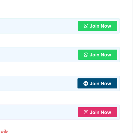
Join Now
Join Now
Join Now
Join Now
चर्चेत