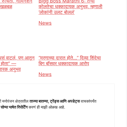
त रुचिता, नॉमिनेशन
Bigg Boss Marathi 6: तन्वी
ात खळबळ
कोलतेचा धक्कादायक अनुभव, म्हणाली
‘लोकांनी उलट बोललं’
o
In relation to
News
असं वाटलं, पण आतून
“मरणाच्या दारात होते…” दिव्या शिंदेचा
ा होता” —
बिग बॉसवर धक्कादायक आरोप
थरारक अनुभव
In relation to
News
o
ी मनोरंजन क्षेत्रातील
ताज्या बातम्या, ट्रेंड्स आणि अपडेट्स
वाचकांपर्यंत
प्या भाषेत रिपोर्टिंग
करणं ही माझी ओळख आहे.