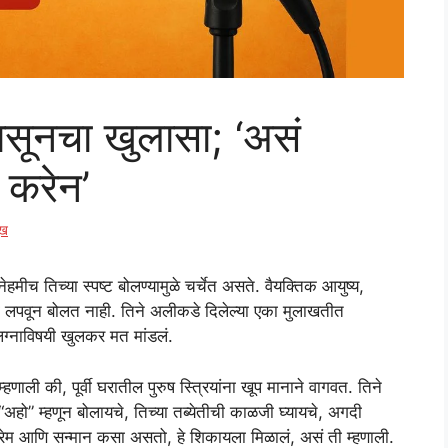
ासूनचा खुलासा; ‘असं
 करेन’
ुख
ेहमीच तिच्या स्पष्ट बोलण्यामुळे चर्चेत असते. वैयक्तिक आयुष्य,
दा लपवून बोलत नाही. तिने अलीकडे दिलेल्या एका मुलाखतीत
या लग्नाविषयी खुलकर मत मांडलं.
हणाली की, पूर्वी घरातील पुरुष स्त्रियांना खूप मानाने वागवत. तिने
ो” म्हणून बोलायचे, तिच्या तब्येतीची काळजी घ्यायचे, अगदी
र प्रेम आणि सन्मान कसा असतो, हे शिकायला मिळालं, असं ती म्हणाली.