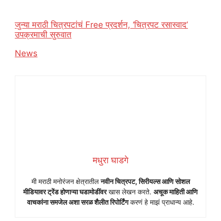
जुन्या मराठी चित्रपटांचं Free प्रदर्शन, ‘चित्रपट रसास्वाद’
उपक्रमाची सुरुवात
In relation to
News
मधुरा घाडगे
मी मराठी मनोरंजन क्षेत्रातील
नवीन चित्रपट, सिरीयल्स आणि सोशल
मीडियावर ट्रेंड होणाऱ्या घडामोडींवर
खास लेखन करते.
अचूक माहिती आणि
वाचकांना समजेल अशा सरळ शैलीत रिपोर्टिंग
करणं हे माझं प्राधान्य आहे.