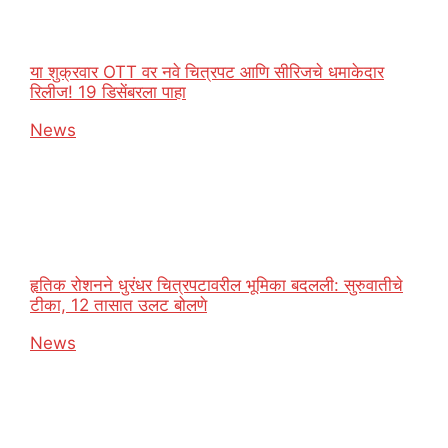
या शुक्रवार OTT वर नवे चित्रपट आणि सीरिजचे धमाकेदार
रिलीज! 19 डिसेंबरला पाहा
In relation to
News
हृतिक रोशनने धुरंधर चित्रपटावरील भूमिका बदलली: सुरुवातीचे
टीका, 12 तासात उलट बोलणे
In relation to
News