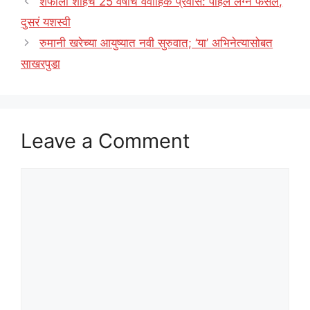
शेफाली शाहचे 25 वर्षांचे वैवाहिक प्रवास: पहिलं लग्न फसलं,
दुसरं यशस्वी
रुमानी खरेच्या आयुष्यात नवी सुरुवात; ‘या’ अभिनेत्यासोबत
साखरपुडा
Leave a Comment
Comment