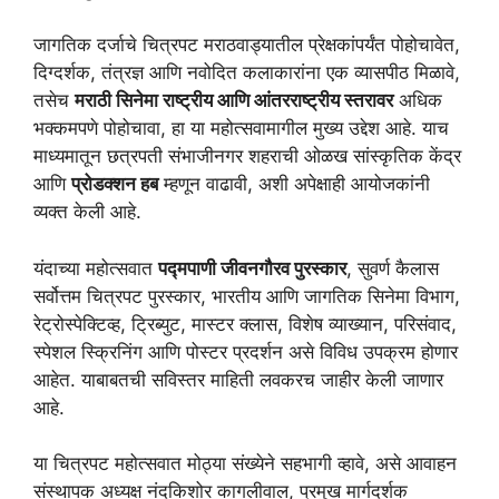
जागतिक दर्जाचे चित्रपट मराठवाड्यातील प्रेक्षकांपर्यंत पोहोचावेत,
दिग्दर्शक, तंत्रज्ञ आणि नवोदित कलाकारांना एक व्यासपीठ मिळावे,
तसेच
मराठी सिनेमा राष्ट्रीय आणि आंतरराष्ट्रीय स्तरावर
अधिक
भक्कमपणे पोहोचावा, हा या महोत्सवामागील मुख्य उद्देश आहे. याच
माध्यमातून छत्रपती संभाजीनगर शहराची ओळख सांस्कृतिक केंद्र
आणि
प्रोडक्शन हब
म्हणून वाढावी, अशी अपेक्षाही आयोजकांनी
व्यक्त केली आहे.
यंदाच्या महोत्सवात
पद्मपाणी जीवनगौरव पुरस्कार
, सुवर्ण कैलास
सर्वोत्तम चित्रपट पुरस्कार, भारतीय आणि जागतिक सिनेमा विभाग,
रेट्रोस्पेक्टिव्ह, ट्रिब्युट, मास्टर क्लास, विशेष व्याख्यान, परिसंवाद,
स्पेशल स्क्रिनिंग आणि पोस्टर प्रदर्शन असे विविध उपक्रम होणार
आहेत. याबाबतची सविस्तर माहिती लवकरच जाहीर केली जाणार
आहे.
या चित्रपट महोत्सवात मोठ्या संख्येने सहभागी व्हावे, असे आवाहन
संस्थापक अध्यक्ष नंदकिशोर कागलीवाल, प्रमुख मार्गदर्शक