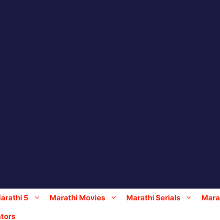
arathi 5
Marathi Movies
Marathi Serials
Marat
tors