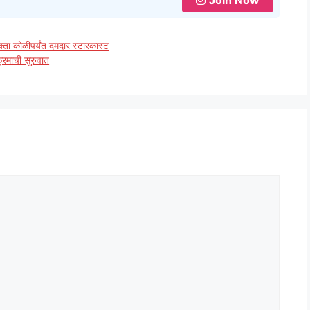
Join Now
क्ता कोळीपर्यंत दमदार स्टारकास्ट
क्रमाची सुरुवात