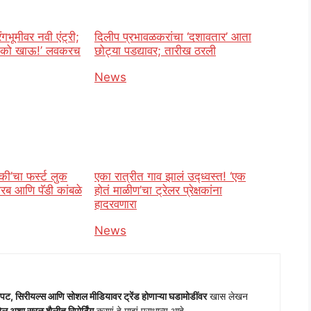
गभूमीवर नवी एंट्री;
दिलीप प्रभावळकरांचा ‘दशावतार’ आता
 नको खाऊ!’ लवकरच
छोट्या पडद्यावर; तारीख ठरली
o
In relation to
News
्की’चा फर्स्ट लुक
एका रात्रीत गाव झालं उद्ध्वस्त! ‘एक
परब आणि पॅडी कांबळे
होतं माळीण’चा ट्रेलर प्रेक्षकांना
हादरवणारा
o
In relation to
News
पट, सिरीयल्स आणि सोशल मीडियावर ट्रेंड होणाऱ्या घडामोडींवर
खास लेखन
 अशा सरळ शैलीत रिपोर्टिंग
करणं हे माझं प्राधान्य आहे.