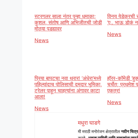
स्ट्रगलर साला नंतर पुन्हा धमाका;
विनय येडेकरची रं
कुशल, संतोष आणि अभिजीतची जोडी
‘ए.. भाऊ डोकं
मोठ्या पडद्यावर
In relation t
News
In relation to
News
प्रिया बापटचा नवा थरार! ‘अंधेरा’मध्ये
हॉरर-कॉमेडी ‘हुक
पहिल्यांदाच पोलिसाची दमदार भूमिका,
चर्चेत; प्रथमेश 
ट्रेलर पाहून चाहत्यांना अंगावर काटा
एकत्र!
आला!
In relation t
News
In relation to
News
मधुरा घाडगे
मी मराठी मनोरंजन क्षेत्रातील
नवीन चित्र
करते.
अचूक माहिती आणि वाचकांना समजेल